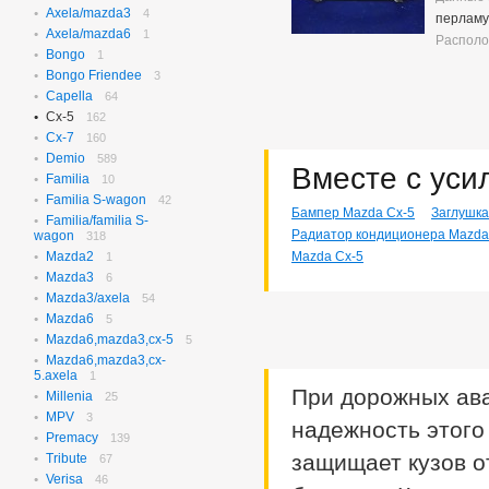
Axela/mazda3
N-box
4
655
перламу
Axela/mazda6
N-box Custom
1
27
Располо
Bongo
N-wgn
1
622
Bongo Friendee
N-wgn Custom
3
17
Capella
Odyssey
64
314
Cx-5
Orthia
162
4
Cx-7
Partner
160
10
Demio
Prelude
589
3
Вместе с уси
Familia
Saber
10
3
Familia S-wagon
Step Wagon
42
729
Бампер Mazda Cx-5
Заглушка
Familia/familia S-
Stream
369
Радиатор кондиционера Mazda
wagon
318
Torneo
236
Mazda2
Mazda Cx-5
1
Torneo/accord
70
Mazda3
6
Vezel
115
Mazda3/axela
54
Z
2
Mazda6
5
Mazda6,mazda3,cx-5
5
Mazda6,mazda3,cx-
5.axela
1
При дорожных ава
Millenia
25
MPV
3
надежность этого
Premacy
139
защищает кузов о
Tribute
67
Verisa
46