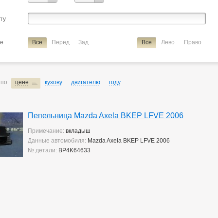
Verisa/demio
сту
ие
пепельница
ие
Все
Перед
Зад
Все
Лево
Право
 по
цене
кузову
двигателю
году
Пепельница Mazda Axela BKEP LFVE 2006
Примечание:
вкладыш
Данные автомобиля:
Mazda Axela BKEP LFVE 2006
№ детали:
BP4K64633