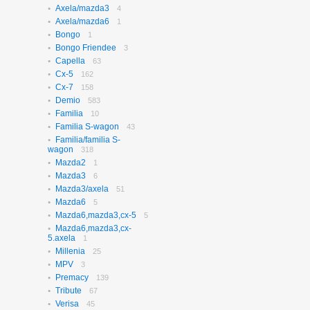
Axela/mazda3
N-box
4
656
Axela/mazda6
N-box Custom
1
27
Bongo
N-wgn
1
621
Bongo Friendee
N-wgn Custom
3
17
Capella
Odyssey
63
313
Cx-5
Orthia
162
4
Cx-7
Partner
158
10
Demio
Prelude
583
3
Familia
Saber
10
3
Familia S-wagon
Step Wagon
43
729
Familia/familia S-
Stream
364
wagon
318
Torneo
234
Mazda2
1
Torneo/accord
70
Mazda3
6
Vezel
115
Mazda3/axela
51
Z
2
Mazda6
5
Mazda6,mazda3,cx-5
5
Mazda6,mazda3,cx-
5.axela
1
Millenia
25
MPV
3
Premacy
139
Tribute
67
Verisa
45