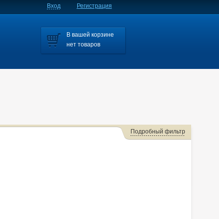
Вход
Регистрация
В вашей корзине
нет товаров
Подробный фильтр
Мазда 6 Mps
Axela
Axela/mazda3
Axela/mazda6
Bongo
Familia S-wagon
Familia/familia S-wagon
Mazda2
Mazda3
,cx-5.axela
Millenia
MPV
Premacy
Tribute
Verisa