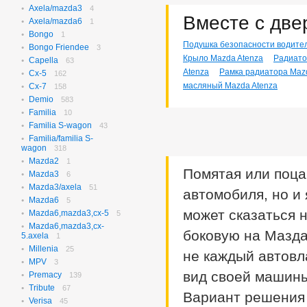
Axela/mazda3
N-box
4
656
Вместе с две
Axela/mazda6
N-box Custom
1
27
Bongo
N-wgn
1
621
Подушка безопасности водител
Bongo Friendee
N-wgn Custom
3
17
Крыло Mazda Atenza
Радиато
Capella
Odyssey
63
313
Atenza
Рамка радиатора Maz
Cx-5
Orthia
162
4
масляный Mazda Atenza
Cx-7
Partner
158
10
Demio
Prelude
583
3
Familia
Saber
10
3
Familia S-wagon
Step Wagon
43
729
Familia/familia S-
Stream
364
wagon
318
Torneo
234
Mazda2
1
Torneo/accord
70
Помятая или поца
Mazda3
6
Vezel
115
Mazda3/axela
51
Z
автомобиля, но и
2
Mazda6
5
может сказаться н
Mazda6,mazda3,cx-5
5
Mazda6,mazda3,cx-
боковую на Мазда
5.axela
1
Millenia
25
не каждый автовл
MPV
3
вид своей машин
Premacy
139
Tribute
67
Вариант решения 
Verisa
45