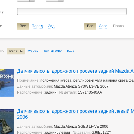
Verisa/demio
сту
ие
датчик высоты дорожного просвета
ие
Все
Перед
Зад
Все
Лево
Право
 по
цене
кузову
двигателю
году
Датчик высоты дорожного просвета задний Mazda 
Примечание:
положения кузова, регулировки угла наклона света фа
Данные автомобиля:
Mazda Atenza GY3W L3-VE 2007
Расположение:
задний
№ детали:
1S7143540AA
Датчик высоты дорожного просвета задний левый 
2006
Данные автомобиля:
Mazda Atenza GGES LF-VE 2006
Расположение:
задний / левый
№ детали:
GJ6E5122Y