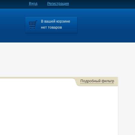
Вход
Регистрация
В вашей корзине
нет товаров
Подробный фильтр
Мазда 6 Mps
Axela
Axela/mazda3
Axela/mazda6
Bongo
Familia S-wagon
Familia/familia S-wagon
Mazda2
Mazda3
,cx-5.axela
Millenia
MPV
Premacy
Tribute
Verisa