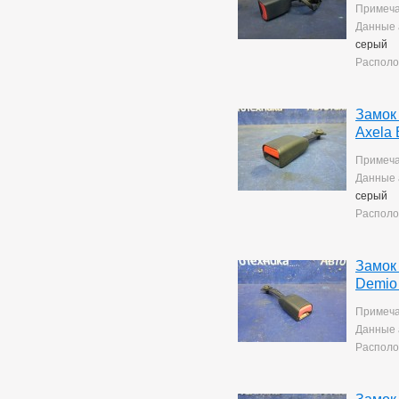
Mark 2/chaser/cresta
4
Примеча
Mark X
141
Данные 
Noah/voxy
16
серый
Passo
6
Располо
Premio
257
Premio/allion
43
Prius
63
Замок
Probox
3
Axela
Ractis
14
Raum
5
Примеча
Rav4
140
Данные 
Rush
193
серый
Sprinter
76
Располо
Sprinter Carib
22
Starlet
2
Tank
169
Замок
Tank/roomy
1
Demio
Town Ace Noah
43
Town Ace Noah/lite Ace
Примеча
Noah
12
Данные 
Verossa
80
Располо
Vista Ardeo
71
Vitz
265
Wish
169