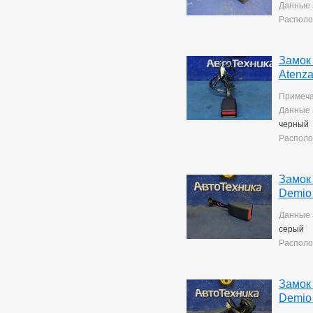
Corolla Rumion
1
Данные 
Corolla Runx
21
Располо
Corolla Runx/allex
60
Corolla Spacio
156
Corolla/corolla
Замок
Runx/allex
1
Atenz
Corona
8
Corona Premio
148
Примеча
Corsa
132
Данные 
Cresta
5
черный
Duet
2
Располо
Estima
2
Harrier
34
Hilux Surf
34
Замок
Ipsum
7
Demio
Ist
221
Kluger V
36
Данные 
Lite Ace
171
серый
Lite Ace Noah
22
Располо
Lite Ace Noah/town Ace
Noah
36
Lite Ace/town Ace
1
Замок
Marino
4
Demio
Mark 2
260