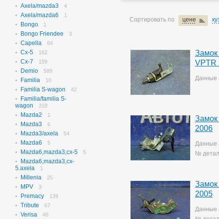
Axela/mazda3
N-box
4
655
Axela/mazda6
N-box Custom
1
27
Сортировать по
цене
ку
Bongo
N-wgn
1
622
Bongo Friendee
N-wgn Custom
3
17
Capella
Odyssey
64
314
Cx-5
Замок
Orthia
162
4
Cx-7
Partner
159
VPTR 
10
Demio
Prelude
589
3
Данные 
Familia
Saber
10
3
Familia S-wagon
Step Wagon
42
729
Familia/familia S-
Stream
369
wagon
318
Torneo
236
Mazda2
1
Torneo/accord
Замок
70
Mazda3
6
Vezel
115
2006
Mazda3/axela
54
Z
2
Mazda6
5
Данные 
Mazda6,mazda3,cx-5
5
№ детал
Mazda6,mazda3,cx-
5.axela
1
Millenia
25
Замок
MPV
3
2005
Premacy
139
Tribute
67
Данные 
Verisa
46