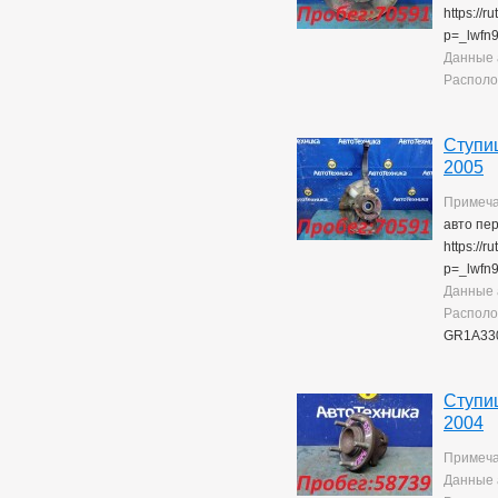
https://
p=_lwfn
Данные 
Располо
Ступи
2005
Примеча
авто пе
https://
p=_lwfn
Данные 
Располо
GR1A33
Ступи
2004
Примеча
Данные 