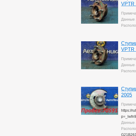
VPTR 
Примеча
Данные 
Располо
Ступи
VPTR 
Примеча
Данные 
Располо
Ступи
2005
Примеча
https://
p=_lwfn
Данные 
Располо
G21B26