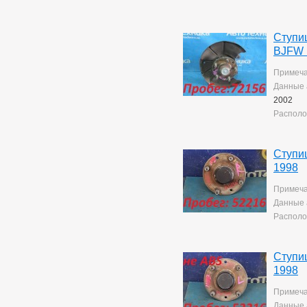
Corolla Rumion
1
Corolla Runx
21
Corolla Runx/allex
60
Ступиц
Corolla Spacio
156
BJFW 
Corolla/corolla
Runx/allex
1
Примеча
Corona
8
Данные 
Corona Premio
149
2002
Corsa
133
Располо
Cresta
5
Duet
2
Estima
2
Ступи
Harrier
37
1998
Hilux Surf
38
Ipsum
8
Примеча
Ist
221
Данные 
Kluger V
36
Располо
Lite Ace
171
Lite Ace Noah
22
Lite Ace Noah/town Ace
Ступи
Noah
36
1998
Lite Ace/town Ace
1
Marino
4
Примеча
Mark 2
263
Данные 