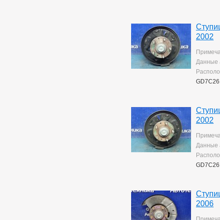
Ступи
2002
Примеча
Данные 
Располо
GD7C26
Ступи
2002
Примеча
Данные 
Располо
GD7C26
Ступи
2006
Примеча