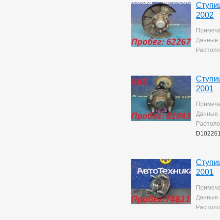
Ступи
2002
Примеча
Данные 
Располо
Ступи
2001
Примеча
Данные 
Располо
D10226
Ступи
2001
Примеча
Данные 
Располо