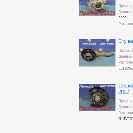
Yaris
10
Примеча
Данные 
2002
Располо
Ступи
Примеча
Данные 
Располо
E112261
Ступи
2002
Примеча
Данные 
Располо
G14V26