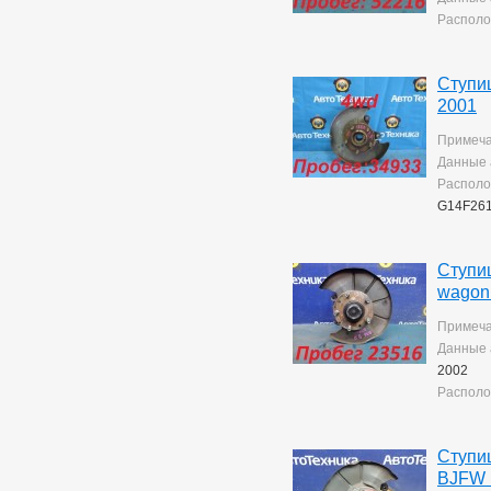
Mark 2/chaser/cresta
4
Располо
Mark X
141
Noah/voxy
16
Passo
6
Ступи
Premio
259
2001
Premio/allion
43
Prius
63
Примеча
Probox
3
Данные 
Ractis
14
Располо
Raum
5
G14F26
Rav4
140
Rush
194
Sprinter
76
Ступиц
Sprinter Carib
22
wagon
Starlet
2
Tank
169
Примеча
Tank/roomy
1
Данные 
Town Ace Noah
43
2002
Town Ace Noah/lite Ace
Располо
Noah
12
Verossa
81
Vista Ardeo
71
Ступиц
Vitz
267
BJFW 
Wish
169