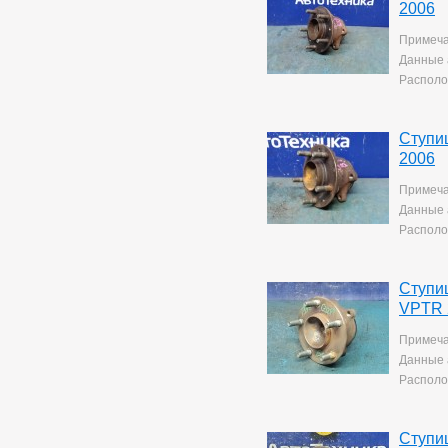
2006
Примеча
Данные 
Располо
Ступи
2006
Примеча
Данные 
Располо
Ступи
VPTR 
Примеча
Данные 
Располо
Ступи