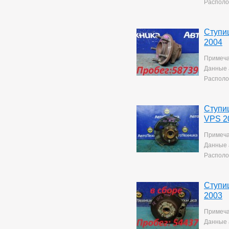
Располо
Ступи
2004
Примеча
Данные 
Располо
Ступи
VPS 2
Примеча
Данные 
Располо
Ступи
2003
Примеча
Данные 