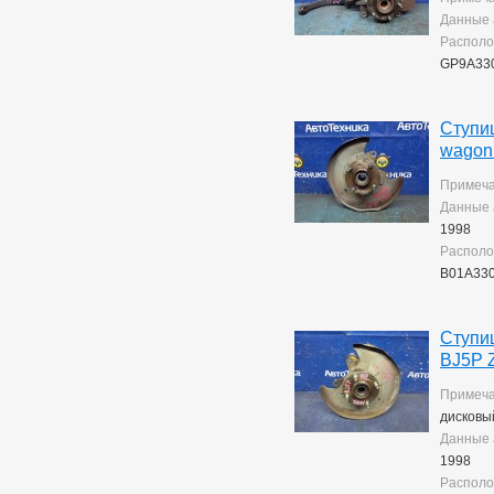
Данные 
Располо
GP9A33
Ступиц
wagon
Примеча
Данные 
1998
Располо
B01A33
Ступиц
BJ5P 
Примеча
дисковы
Данные 
1998
Располо