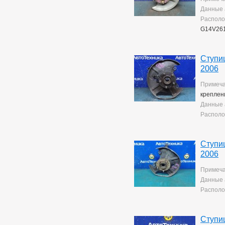
Данные 
Располо
G14V26
Ступи
2006
Примеча
креплен
Данные 
Располо
Ступи
2006
Примеча
Данные 
Располо
Ступи