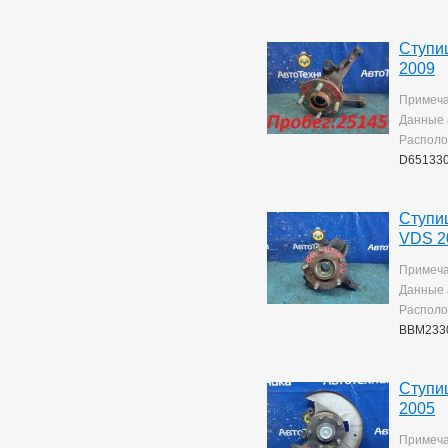
Ступи
2009
Примеча
Данные 
Располо
D65133
Ступи
VDS 2
Примеча
Данные 
Располо
BBM233
Ступи
2005
Примеча