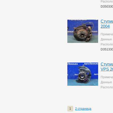
Располо
D35033
Ступи
2004
Примеча
Данные 
Располо
D35133
Ступи
VPS 2
Примеча
Данные 
Располо
1
2 страница