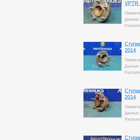
VPTR 
Примеча
Данные 
Располо
Ступи
2014
Примеча
Данные 
Располо
Ступи
2014
Примеча
Данные 
Располо
Ступи