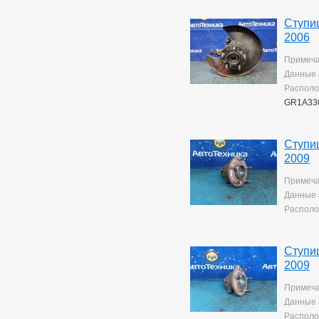
Ступи
2006
Примеча
Данные 
Располо
GR1A33
Ступи
2009
Примеча
Данные 
Располо
Ступи
2009
Примеча
Данные 
Располо