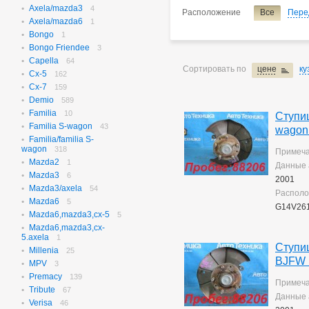
Axela/mazda3
N-box
4
656
Расположение
Все
Пере
Axela/mazda6
N-box Custom
1
27
Bongo
N-wgn
1
621
Bongo Friendee
N-wgn Custom
3
17
Capella
Odyssey
64
314
Сортировать по
цене
ку
Cx-5
Orthia
162
4
Cx-7
Partner
159
10
Demio
Prelude
589
3
Familia
Saber
10
3
Ступиц
Familia S-wagon
Step Wagon
43
732
wagon
Familia/familia S-
Stream
370
wagon
318
Примеча
Torneo
235
Mazda2
1
Данные 
Torneo/accord
70
Mazda3
6
Vezel
2001
115
Mazda3/axela
54
Z
2
Располо
Mazda6
5
G14V26
Mazda6,mazda3,cx-5
5
Mazda6,mazda3,cx-
5.axela
1
Ступиц
Millenia
25
BJFW 
MPV
3
Premacy
139
Примеча
Tribute
67
Данные 
Verisa
46