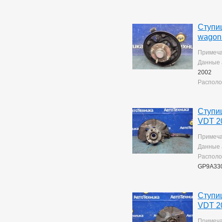
Ступиц
wagon
Примеча
Данные 
2002
Располо
Ступи
VDT 2
Примеча
Данные 
Располо
GP9A33
Ступи
VDT 2
Примеча