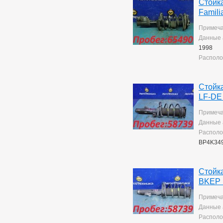
Стойк
Corolla Rumion
1
Famili
Corolla Runx
21
Corolla Runx/allex
60
Примеча
Corolla Spacio
156
Данные 
Corolla/corolla
Runx/allex
1998
1
Corona
8
Располо
Corona Premio
149
Corsa
134
Cresta
5
Стойк
Duet
2
LF-DE
Estima
2
Примеча
Harrier
37
Данные 
Hilux Surf
38
Располо
Ipsum
8
Ist
BP4K349
221
Kluger V
36
Lite Ace
171
Lite Ace Noah
Стойк
22
Lite Ace Noah/town Ace
BKEP 
Noah
36
Lite Ace/town Ace
1
Примеча
Marino
4
Данные 
Mark 2
263
Располо