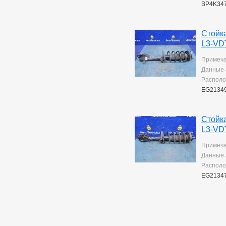
Mark 2/chaser/cresta
4
BP4K347
Mark X
141
Noah/voxy
16
Passo
6
Стойк
Premio
259
L3-VD
Premio/allion
43
Prius
Примеча
63
Probox
3
Данные 
Ractis
14
Располо
Raum
5
EG21349
Rav4
140
Rush
194
Sprinter
76
Стойк
Sprinter Carib
22
L3-VD
Starlet
2
Примеча
Tank
169
Tank/roomy
Данные 
1
Town Ace Noah
43
Располо
Town Ace Noah/lite Ace
EG21347
Noah
12
Verossa
81
Vista Ardeo
71
Vitz
267
Wish
169