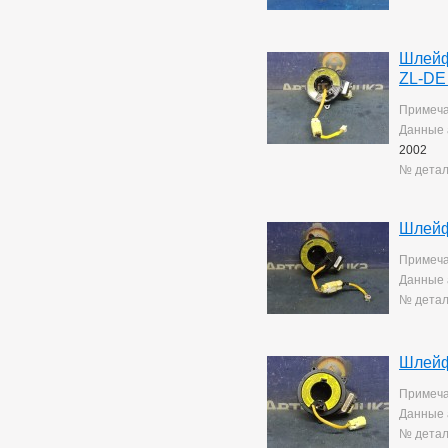
Yaris
10
Шлейф
ZL-DE
Примеча
Данные 
2002
№ детал
Шлейф
Примеча
Данные 
№ детал
Шлейф
Примеча
Данные 
№ детал