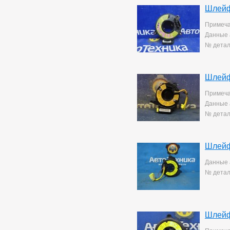
Corolla Rumion
1
Шлейф
Corolla Runx
21
Corolla Runx/allex
60
Примеча
Corolla Spacio
156
Данные 
Corolla/corolla
№ детал
Runx/allex
1
Corona
8
Corona Premio
148
Шлейф
Corsa
132
Cresta
5
Примеча
Duet
2
Данные 
Estima
2
№ детал
Harrier
34
Hilux Surf
34
Ipsum
7
Шлейф
Ist
221
Kluger V
36
Данные 
Lite Ace
171
№ детал
Lite Ace Noah
22
Lite Ace Noah/town Ace
Noah
36
Lite Ace/town Ace
1
Marino
4
Шлейф
Mark 2
260