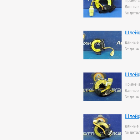
Примеча
Mark 2/chaser/cresta
4
Данные 
Mark X
141
Noah/voxy
№ детал
16
Passo
6
Premio
257
Premio/allion
43
Шлейф
Prius
63
Данные 
Probox
3
Ractis
№ детал
14
Raum
5
Rav4
140
Rush
193
Sprinter
76
Шлейф
Sprinter Carib
22
Starlet
Примеча
2
Tank
169
Данные 
Tank/roomy
1
№ детал
Town Ace Noah
43
Town Ace Noah/lite Ace
Noah
12
Шлейф
Verossa
80
Vista Ardeo
71
Данные 
Vitz
265
№ детал
Wish
169