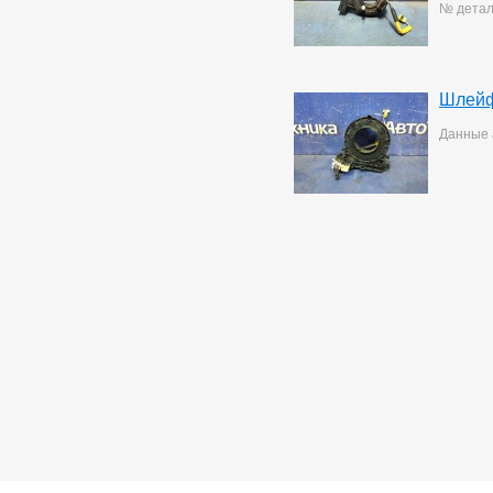
№ детал
Шлейф
Данные 