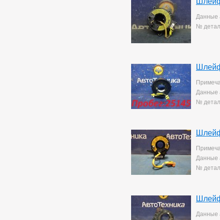
Шлейф
Данные 
№ детал
Шлейф
Примеча
Данные 
№ детал
Шлейф
Примеча
Данные 
№ детал
Шлейф
Данные 