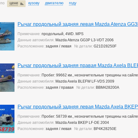
 по
цене
кузову
двигателю
году
Рычаг продольный задняя левая Mazda Atenza GG3
Примечание:
продольный, 4WD. MPS
Данные автомобиля:
Mazda Atenza GG3P L3-VDT 2006
Расположение:
задняя / левая
№ детали:
G21D28250F
Рычаг продольный задняя правая Mazda Axela BL
Примечание:
Пробег: 99662 км., незначительные трещины на сайл
Данные автомобиля:
Mazda Axela BLEFW LF-VDS 2009
Расположение:
задняя / правая
№ детали:
BBM428200A
Рычаг продольный задняя левая Mazda Axela BKEP
Примечание:
Пробег: 58739 км., незначительные трещины на сайл
Данные автомобиля:
Mazda Axela BKEP LF-DE 2004
Расположение:
задняя / левая
№ детали:
BP4K28250E