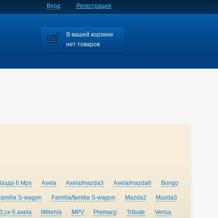
Вход
Регистрация
В вашей корзине
нет товаров
Мазда 6 Mps
Axela
Axela/mazda3
Axela/mazda6
Bongo
Familia S-wagon
Familia/familia S-wagon
Mazda2
Mazda3
,cx-5.axela
Millenia
MPV
Premacy
Tribute
Verisa