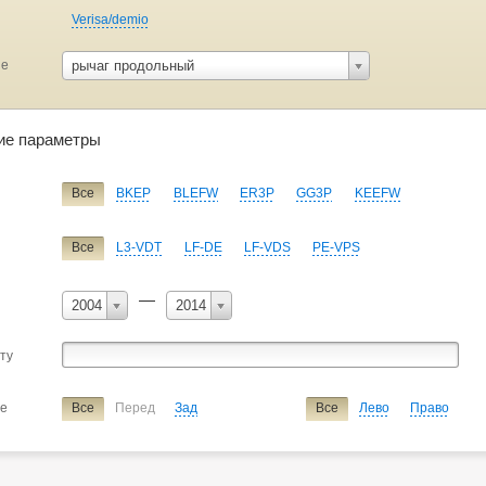
Verisa/demio
ие
рычаг продольный
ие параметры
Все
BKEP
BLEFW
ER3P
GG3P
KEEFW
Все
L3-VDT
LF-DE
LF-VDS
PE-VPS
—
2004
2014
сту
ие
Все
Перед
Зад
Все
Лево
Право