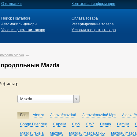
О компании
Контактная информация
Поиск в каталоге
Оплата товара
Автомобили-доноры
Резервирование товара
Условия доставки товара
Условия возврата товара
апчасти Mazda
 продольные Mazda
й фильтр
Mazda
Все
Atenza
Atenza/mazda6
Atenza/mazda6 Mps
Atenza/
Bongo Friendee
Capella
Cx-5
Cx-7
Demio
Familia
Mazda3/axela
Mazda6
Mazda6,mazda3,cx-5
Mazda6,mazda3