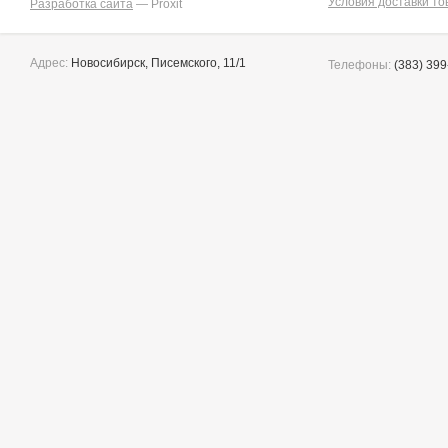
Условия доставки то
Разработка сайта
— Proxit
Yaris
10
Адрес:
Новосибирск, Писемского, 11/1
Телефоны:
(383) 399