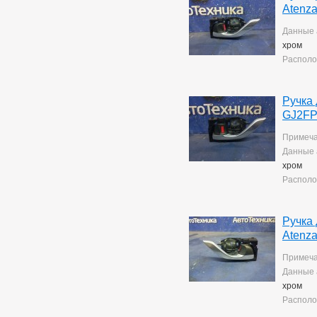
Corolla Rumion
1
Atenz
Corolla Runx
21
Corolla Runx/allex
Данные 
60
Corolla Spacio
156
хром
Corolla/corolla
Располо
Runx/allex
1
Corona
8
Corona Premio
148
Ручка
Corsa
132
GJ2FP
Cresta
5
Duet
2
Примеча
Estima
2
Данные 
Harrier
34
хром
Hilux Surf
34
Располо
Ipsum
7
Ist
221
Kluger V
36
Ручка
Lite Ace
171
Atenz
Lite Ace Noah
22
Lite Ace Noah/town Ace
Примеча
Noah
36
Данные 
Lite Ace/town Ace
1
хром
Marino
4
Располо
Mark 2
260