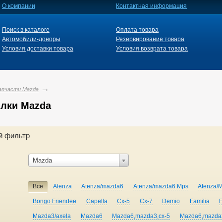
О компании
Контактная информация
Поиск в каталоге
Оплата товара
Автомобили-доноры
Резервирование товара
Условия доставки товара
Условия возврата товара
апчасти Mazda
лки Mazda
й фильтр
Mazda
Все
Atenza
Atenza/mazda6
Atenza/mazda6 Mps
Atenza/
Bongo Friendee
Capella
Cx-5
Cx-7
Demio
Familia
Mazda3/axela
Mazda6
Mazda6,mazda3,cx-5
Mazda6,mazda3