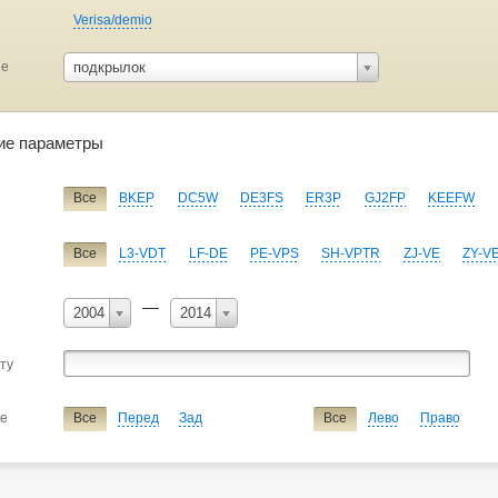
Verisa/demio
ие
подкрылок
ие параметры
Все
BKEP
DC5W
DE3FS
ER3P
GJ2FP
KEEFW
Все
L3-VDT
LF-DE
PE-VPS
SH-VPTR
ZJ-VE
ZY-V
—
2004
2014
сту
ие
Все
Перед
Зад
Все
Лево
Право