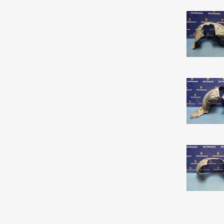
Mark 2/chaser/cresta
4
Mark X
141
Noah/voxy
16
Passo
6
Premio
259
Premio/allion
43
Prius
63
Probox
3
Ractis
14
Raum
5
Rav4
140
Rush
194
Sprinter
76
Sprinter Carib
22
Starlet
2
Tank
168
Tank/roomy
1
Town Ace Noah
43
Town Ace Noah/lite Ace
Noah
12
Verossa
81
Vista Ardeo
71
Vitz
267
Wish
169