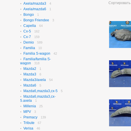
Сортировать
Axela/mazda3
N-box
4
655
Axela/mazda6
N-box Custom
1
27
Bongo
N-wgn
1
622
Bongo Friendee
N-wgn Custom
3
17
Capella
Odyssey
64
314
Cx-5
Orthia
162
4
Cx-7
Partner
159
10
Demio
Prelude
589
3
Familia
Saber
10
3
Familia S-wagon
Step Wagon
42
729
Familia/familia S-
Stream
369
wagon
318
Torneo
236
Mazda2
1
Torneo/accord
70
Mazda3
6
Vezel
115
Mazda3/axela
54
Z
2
Mazda6
5
Mazda6,mazda3,cx-5
5
Mazda6,mazda3,cx-
5.axela
1
Millenia
25
MPV
3
Premacy
139
Tribute
67
Verisa
46