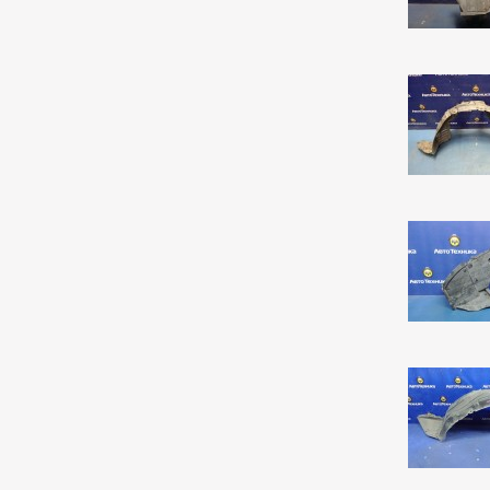
Corolla Rumion
1
Corolla Runx
21
Corolla Runx/allex
60
Corolla Spacio
156
Corolla/corolla
Runx/allex
1
Corona
8
Corona Premio
148
Corsa
134
Cresta
4
Duet
2
Estima
2
Harrier
37
Hilux Surf
38
Ipsum
8
Ist
220
Kluger V
36
Lite Ace
170
Lite Ace Noah
22
Lite Ace Noah/town Ace
Noah
36
Lite Ace/town Ace
1
Marino
4
Mark 2
263