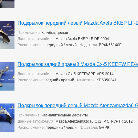
Подкрылок передний левый Mazda Axela BKEP LF-
Примечание:
хэтчбек, целый
Данные автомобиля:
Mazda Axela BKEP LF-DE 2004
Расположение:
передний / левый
№ детали:
BP4K56140E
Подкрылок задний правый Mazda Cx-5 KEEFW PE-
Данные автомобиля:
Mazda Cx-5 KEEFW PE-VPS 2014
Расположение:
задний / правый
№ детали:
KD5350341
Подкрылок передний левый Mazda Atenza/mazda6 
Примечание:
незначительные дефекты
Данные автомобиля:
Mazda Atenza/mazda6 GJ2FP SH-VPTR 2012
Расположение:
передний / левый
№ детали:
GHP9