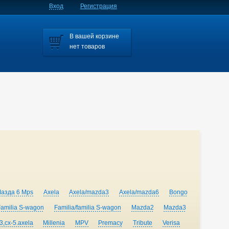
Вход
Регистрация
В вашей корзине
нет товаров
Мазда 6 Mps
Axela
Axela/mazda3
Axela/mazda6
Bongo
Familia S-wagon
Familia/familia S-wagon
Mazda2
Mazda3
,cx-5.axela
Millenia
MPV
Premacy
Tribute
Verisa