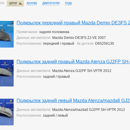
 по
цене
кузову
двигателю
году
Подкрылок передний правый Mazda Demio DE3FS 
Примечание:
задняя половинка
Данные автомобиля:
Mazda Demio DE3FS ZJ-VE 2007
Расположение:
передний / правый
№ детали:
D65256130
Подкрылок задний правый Mazda Atenza GJ2FP SH
Данные автомобиля:
Mazda Atenza GJ2FP SH-VPTR 2012
Расположение:
задний / правый
Подкрылок задний левый Mazda Atenza/mazda6 GJ
Данные автомобиля:
Mazda Atenza/mazda6 GJ2FP SH-VPTR 2012
Расположение:
задний / левый