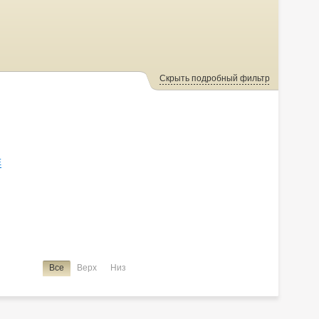
Скрыть подробный фильтр
E
Все
Верх
Низ