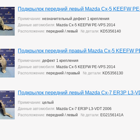
Подкрылок передний левый Mazda Cx-5 KEEFW PE
Примечание:
незначительный дефект 1 крепления
Данные автомобиля:
Mazda Cx-5 KEEFW PE-VPS 2014
Расположение:
передний / левый
№ детали:
KD5356140
Подкрылок передний правый Mazda Cx-5 KEEFW P
Примечание:
дефект 1 крепления
Данные автомобиля:
Mazda Cx-5 KEEFW PE-VPS 2014
Расположение:
передний / правый
№ детали:
KD5356130
Подкрылок передний левый Mazda Cx-7 ER3P L3-V
Примечание:
целый
Данные автомобиля:
Mazda Cx-7 ER3P L3-VDT 2006
Расположение:
передний / левый
№ детали:
EG2156141A