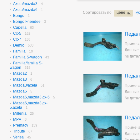
Axela/mazda3
N-box
4
656
Axela/mazda6
N-box Custom
1
27
Сортировать по
цене
ку
Bongo
N-wgn
1
621
Bongo Friendee
N-wgn Custom
3
17
Capella
Odyssey
63
313
Cx-5
Педал
Orthia
162
4
Cx-7
Partner
158
10
Примеча
Demio
Prelude
583
3
Данные 
Familia
Saber
10
3
№ детал
Familia S-wagon
Step Wagon
43
730
Familia/familia S-
Stream
364
wagon
318
Torneo
234
Mazda2
1
Torneo/accord
Педал
70
Mazda3
6
Vezel
115
Mazda3/axela
51
Примеча
Z
2
Mazda6
5
Данные 
Mazda6,mazda3,cx-5
5
№ детал
Mazda6,mazda3,cx-
5.axela
1
Millenia
25
Педал
MPV
3
Premacy
139
Примеча
Tribute
67
Данные 
Verisa
45