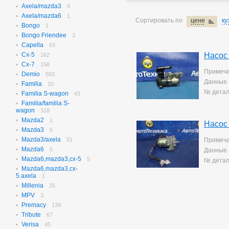
Axela/mazda3
N-box
4
656
Axela/mazda6
N-box Custom
1
27
Сортировать по
цене
ку
Bongo
N-wgn
1
621
Bongo Friendee
N-wgn Custom
3
17
Capella
Odyssey
63
313
Cx-5
Насос
Orthia
162
4
Cx-7
Partner
158
10
Примеча
Demio
Prelude
583
3
Данные 
Familia
Saber
10
3
№ детал
Familia S-wagon
Step Wagon
43
730
Familia/familia S-
Stream
364
wagon
318
Torneo
234
Mazda2
1
Torneo/accord
Насос
70
Mazda3
6
Vezel
115
Mazda3/axela
51
Примеча
Z
2
Mazda6
5
Данные 
Mazda6,mazda3,cx-5
5
№ детал
Mazda6,mazda3,cx-
5.axela
1
Millenia
25
MPV
3
Premacy
139
Tribute
67
Verisa
45