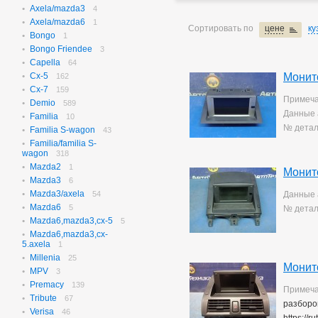
Axela/mazda3
N-box
4
656
Axela/mazda6
N-box Custom
1
27
Сортировать по
цене
ку
Bongo
N-wgn
1
621
Bongo Friendee
N-wgn Custom
3
17
Capella
Odyssey
64
314
Cx-5
Монит
Orthia
162
4
Cx-7
Partner
159
10
Примеча
Demio
Prelude
589
3
Данные 
Familia
Saber
10
3
№ детал
Familia S-wagon
Step Wagon
43
732
Familia/familia S-
Stream
370
wagon
318
Torneo
235
Mazda2
1
Torneo/accord
Монит
70
Mazda3
6
Vezel
115
Mazda3/axela
54
Данные 
Z
2
Mazda6
5
№ детал
Mazda6,mazda3,cx-5
5
Mazda6,mazda3,cx-
5.axela
1
Millenia
25
Монит
MPV
3
Premacy
139
Примеча
Tribute
67
разборо
Verisa
46