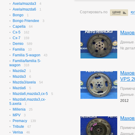
Axela/mazda3
N-box
4
656
Axela/mazda6
N-box Custom
1
27
Сортировать по
цене
ку
Bongo
N-wgn
1
621
Bongo Friendee
N-wgn Custom
3
17
Capella
Odyssey
64
314
Cx-5
Махов
Orthia
162
4
Cx-7
Partner
159
10
Данные 
Demio
Prelude
589
3
№ детал
Familia
Saber
10
3
Familia S-wagon
Step Wagon
43
732
Familia/familia S-
Stream
370
wagon
318
Torneo
235
Mazda2
1
Torneo/accord
Махов
70
Mazda3
6
Vezel
115
VPS 2
Mazda3/axela
54
Z
2
Mazda6
5
Примеча
Mazda6,mazda3,cx-5
5
Данные 
Mazda6,mazda3,cx-
2012
5.axela
1
Millenia
25
MPV
3
Махов
Premacy
139
Tribute
67
Примеча
Verisa
46
Данные 