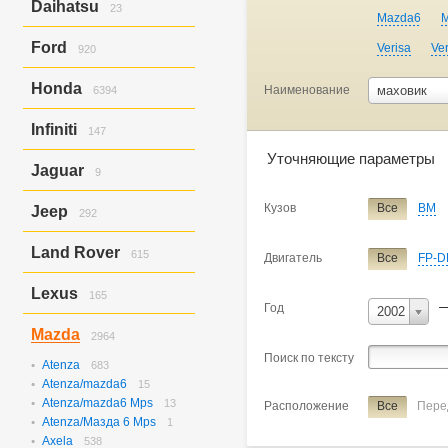
Daihatsu
23
C4
10
Mazda6
M
Hijet/hijet Truck
23
Ford
Verisa
Ve
920
Escape
277
Honda
Наименование
маховик
6394
Expedition
51
Explorer
504
Accord
624
Infiniti
147
Focus
3
Accord/torneo
91
Focus 1
46
Airwave
Уточняющие параметры
17
Ex37
143
Jaguar
Focus 2
9
19
Avancier
8
Ex37/ex35
4
Focus St
17
Civic
605
X-type
9
Кузов
Все
BM
Jeep
Civic Ferio
292
109
Civic Ferio/civic
1
Grand Cherokee
292
Land Rover
CR-V
520
615
Двигатель
Все
FP-D
Domani
32
Discovery
338
Elysion
12
Lexus
165
Discovery Iii
2
Год
Fit
429
2002
Freelander
1
Is250
165
Fit Aria
185
Mazda
2964
Freelander 2
115
Freed
375
Поиск по тексту
Range Rover
157
Atenza
HR-V
683
187
Atenza/mazda6
Inspire
15
6
Atenza/mazda6 Mps
Integra
13
4
Расположение
Все
Пере
Atenza/Мазда 6 Mps
Mobilio
1
1
Axela
Mobilio Spike
538
6