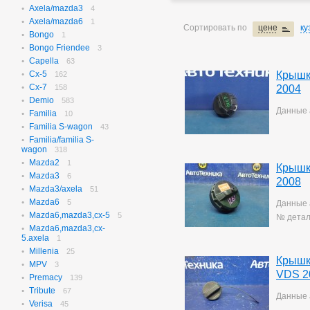
Axela/mazda3
N-box
4
656
Axela/mazda6
N-box Custom
1
27
Сортировать по
цене
ку
Bongo
N-wgn
1
621
Bongo Friendee
N-wgn Custom
3
17
Capella
Odyssey
63
313
Cx-5
Крышк
Orthia
162
4
Cx-7
Partner
158
2004
10
Demio
Prelude
583
3
Данные 
Familia
Saber
10
3
Familia S-wagon
Step Wagon
43
729
Familia/familia S-
Stream
364
wagon
318
Torneo
234
Mazda2
1
Torneo/accord
Крышк
70
Mazda3
6
Vezel
115
2008
Mazda3/axela
51
Z
2
Mazda6
5
Данные 
Mazda6,mazda3,cx-5
5
№ детал
Mazda6,mazda3,cx-
5.axela
1
Millenia
25
Крышк
MPV
3
VDS 2
Premacy
139
Tribute
67
Данные 
Verisa
45