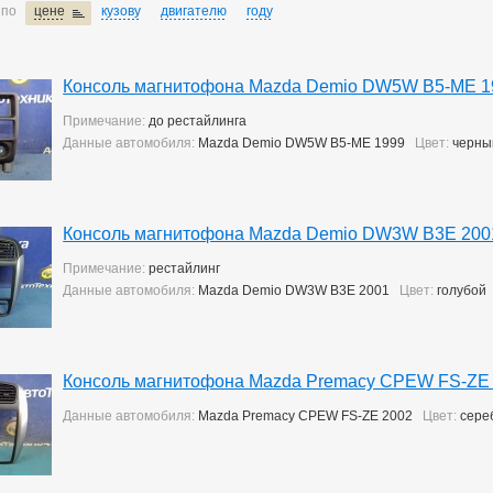
 по
цене
кузову
двигателю
году
Консоль магнитофона Mazda Demio DW5W B5-ME 1
Примечание:
до рестайлинга
Данные автомобиля:
Mazda Demio DW5W B5-ME 1999
Цвет:
черны
Консоль магнитофона Mazda Demio DW3W B3E 200
Примечание:
рестайлинг
Данные автомобиля:
Mazda Demio DW3W B3E 2001
Цвет:
голубой
Консоль магнитофона Mazda Premacy CPEW FS-ZE
Данные автомобиля:
Mazda Premacy CPEW FS-ZE 2002
Цвет:
сере