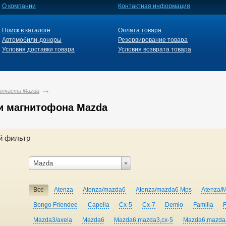
О компании
Контактная информация
Поиск в каталоге
Оплата товара
Автомобили-доноры
Резервирование товара
Условия доставки товара
Условия возврата товара
апчасти Mazda
и магнитофона Mazda
й фильтр
Mazda
Все
Atenza
Atenza/mazda6
Atenza/mazda6 Mps
Atenza/
Bongo Friendee
Capella
Cx-5
Cx-7
Demio
Familia
Mazda3/axela
Mazda6
Mazda6,mazda3,cx-5
Mazda6,mazda3