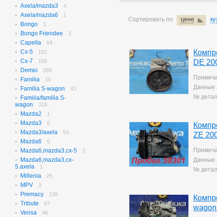
Axela/mazda3
N-box
4
656
Axela/mazda6
N-box Custom
1
27
Сортировать по
цене
ку
Bongo
N-wgn
1
621
Bongo Friendee
N-wgn Custom
3
17
Capella
Odyssey
64
314
Cx-5
Компр
Orthia
162
4
Cx-7
Partner
158
DE 20
10
Demio
Prelude
589
3
Примеча
Familia
Saber
10
3
Данные 
Familia S-wagon
Step Wagon
43
731
№ детал
Familia/familia S-
Stream
369
wagon
318
Torneo
235
Mazda2
1
Torneo/accord
70
Mazda3
6
Компр
Vezel
115
Mazda3/axela
54
ZE 20
Z
2
Mazda6
5
Примеча
Mazda6,mazda3,cx-5
5
Mazda6,mazda3,cx-
Данные 
5.axela
1
№ детал
Millenia
25
MPV
3
Premacy
139
Компре
Tribute
67
wagon
Verisa
46