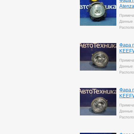
Фара 
Corolla Rumion
1
Atenz
Corolla Runx
21
Corolla Runx/allex
60
Примеча
Corolla Spacio
156
Данные 
Corolla/corolla
Располо
Runx/allex
1
Corona
8
Corona Premio
148
Фара 
Corsa
132
KEEFW
Cresta
5
Duet
2
Примеча
Estima
2
Данные 
Harrier
34
Располо
Hilux Surf
34
Ipsum
7
Ist
221
Фара 
Kluger V
36
KEEFW
Lite Ace
171
Lite Ace Noah
22
Примеча
Lite Ace Noah/town Ace
Данные 
Noah
36
Располо
Lite Ace/town Ace
1
Marino
4
Mark 2
260