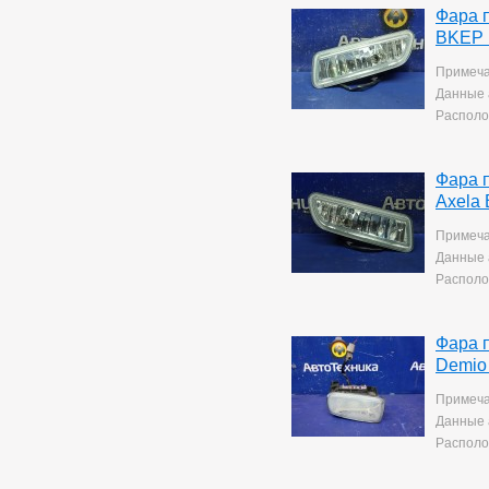
Фара 
BKEP 
Примеча
Данные 
Располо
Фара 
Axela
Примеча
Данные 
Располо
Фара 
Demio
Примеча
Данные 
Располо