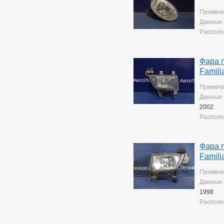
Yaris
10
Примеча
Данные 
Располо
Фара 
Famili
Примеча
Данные 
2002
Располо
Фара 
Famili
Примеча
Данные 
1998
Располо