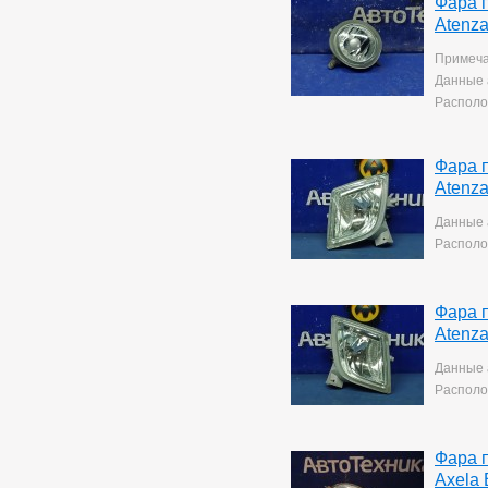
Фара 
Mark 2/chaser/cresta
4
Atenz
Mark X
141
Noah/voxy
16
Примеча
Passo
6
Данные 
Premio
255
Располо
Premio/allion
44
Prius
63
Probox
3
Фара 
Ractis
14
Atenz
Raum
5
Rav4
140
Данные 
Rush
193
Располо
Sprinter
76
Sprinter Carib
22
Starlet
2
Фара 
Tank
169
Atenz
Tank/roomy
1
Town Ace Noah
43
Данные 
Town Ace Noah/lite Ace
Располо
Noah
12
Verossa
80
Vista Ardeo
71
Vitz
264
Фара 
Wish
169
Axela