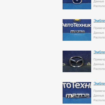
Mark 2/chaser/cresta
4
Данные 
Mark X
141
Располо
Noah/voxy
16
Passo
6
Premio
259
Эмбле
Premio/allion
43
Prius
63
Примеча
Probox
3
Данные 
Ractis
14
Располо
Raum
5
Rav4
140
Rush
194
Эмбле
Sprinter
76
Sprinter Carib
22
Примеча
Starlet
2
Данные 
Tank
168
Располо
Tank/roomy
1
Town Ace Noah
43
Town Ace Noah/lite Ace
Эмбле
Noah
12
Verossa
81
Примеча
Vista Ardeo
71
Данные 
Vitz
267
Располо
Wish
169