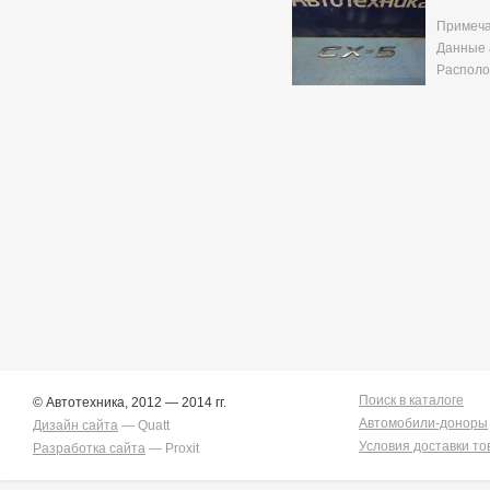
Примеча
Данные 
Располо
Поиск в каталоге
© Автотехника, 2012 — 2014 гг.
Автомобили-доноры
Дизайн сайта
— Quatt
Условия доставки то
Разработка сайта
— Proxit