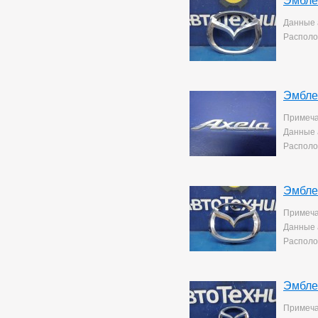
Эмбле
Corolla Rumion
1
Corolla Runx
21
Данные 
Corolla Runx/allex
60
Располо
Corolla Spacio
156
Corolla/corolla
Runx/allex
1
Corona
8
Эмбле
Corona Premio
148
Corsa
134
Примеча
Cresta
4
Данные 
Duet
2
Располо
Estima
2
Harrier
37
Hilux Surf
38
Ipsum
Эмбле
8
Ist
220
Примеча
Kluger V
36
Данные 
Lite Ace
170
Располо
Lite Ace Noah
22
Lite Ace Noah/town Ace
Noah
36
Lite Ace/town Ace
1
Эмбле
Marino
4
Mark 2
263
Примеча