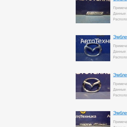
Примеча
Данные 
Располо
Эмбле
Примеча
Данные 
Располо
Эмбле
Примеча
Данные 
Располо
Эмбле
Примеча