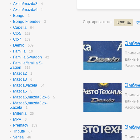
Axela/mazda3
N-box
4
655
Axela/mazda6
N-box Custom
1
27
Bongo
N-wgn
1
621
Bongo Friendee
N-wgn Custom
3
Сортировать по
цене
ку
17
Capella
Odyssey
64
314
Cx-5
Orthia
162
4
Cx-7
Partner
159
10
Эмбле
Demio
Prelude
589
3
Familia
Saber
10
3
Примеча
Familia S-wagon
Step Wagon
42
728
Данные 
Familia/familia S-
Stream
369
Располо
wagon
318
Torneo
235
Mazda2
1
Torneo/accord
70
Mazda3
6
Vezel
115
Эмбле
Mazda3/axela
54
Z
2
Mazda6
5
Примеча
Mazda6,mazda3,cx-5
5
Данные 
Mazda6,mazda3,cx-
5.axela
Располо
1
Millenia
25
MPV
3
Premacy
139
Эмбле
Tribute
67
Примеча
Verisa
46