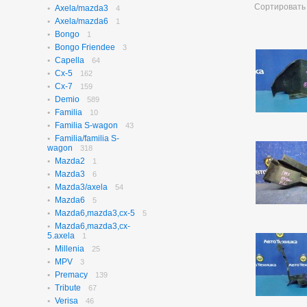
Сортировать
Axela/mazda3
N-box
4
656
Axela/mazda6
N-box Custom
1
27
Bongo
N-wgn
1
621
Bongo Friendee
N-wgn Custom
3
17
Capella
Odyssey
64
314
Cx-5
Orthia
162
4
Cx-7
Partner
159
10
Demio
Prelude
589
3
Familia
Saber
10
3
Familia S-wagon
Step Wagon
43
732
Familia/familia S-
Stream
370
wagon
318
Torneo
235
Mazda2
1
Torneo/accord
70
Mazda3
6
Vezel
115
Mazda3/axela
54
Z
2
Mazda6
5
Mazda6,mazda3,cx-5
5
Mazda6,mazda3,cx-
5.axela
1
Millenia
25
MPV
3
Premacy
139
Tribute
67
Verisa
46