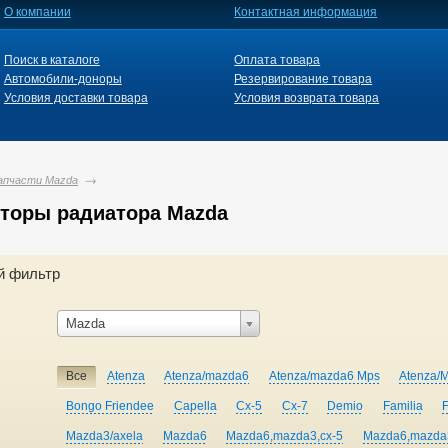
О компании
Контактная информация
Поиск в каталоге
Оплата товара
Автомобили-доноры
Резервирование товара
Условия доставки товара
Условия возврата товара
апчасти Mazda
торы радиатора Mazda
й фильтр
Mazda
Все
Atenza
Atenza/mazda6
Atenza/mazda6 Mps
Atenza/
Bongo Friendee
Capella
Cx-5
Cx-7
Demio
Familia
Mazda3/axela
Mazda6
Mazda6,mazda3,cx-5
Mazda6,mazda3