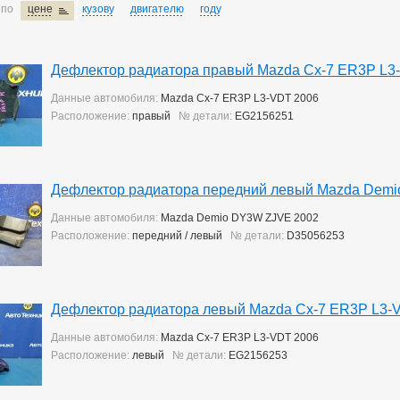
 по
цене
кузову
двигателю
году
Дефлектор радиатора правый Mazda Cx-7 ER3P L3
Данные автомобиля:
Mazda Cx-7 ER3P L3-VDT 2006
Расположение:
правый
№ детали:
EG2156251
Дефлектор радиатора передний левый Mazda Dem
Данные автомобиля:
Mazda Demio DY3W ZJVE 2002
Расположение:
передний / левый
№ детали:
D35056253
Дефлектор радиатора левый Mazda Cx-7 ER3P L3-
Данные автомобиля:
Mazda Cx-7 ER3P L3-VDT 2006
Расположение:
левый
№ детали:
EG2156253