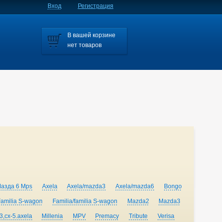
Вход
Регистрация
В вашей корзине
нет товаров
Мазда 6 Mps
Axela
Axela/mazda3
Axela/mazda6
Bongo
Familia S-wagon
Familia/familia S-wagon
Mazda2
Mazda3
,cx-5.axela
Millenia
MPV
Premacy
Tribute
Verisa