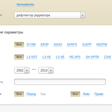
Verisa/demio
ие
дефлектор радиатора
ие параметры
Все
DY3W
ER3P
GG3S
GH5FS
GJ2FP
KEEFW
Все
L3-VDT
L3-VE
L5-VE
PE-VPS
SH-VPTR
ZJVE
—
2002
2014
сту
ие
Все
Перед
Зад
Все
Лево
Право