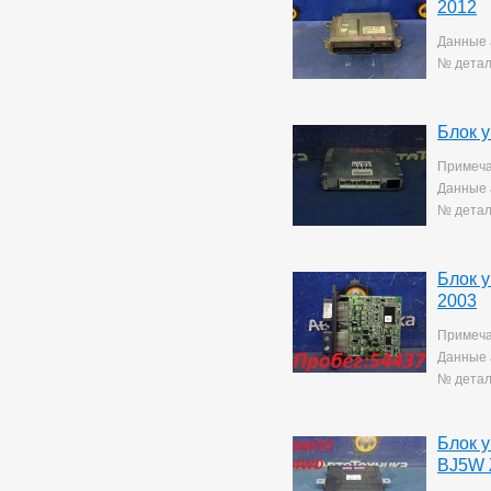
Mark 2/chaser/cresta
4
2012
Mark X
141
Данные 
Noah/voxy
16
№ детал
Passo
6
Premio
259
Premio/allion
43
Prius
63
Блок 
Probox
3
Примеча
Ractis
14
Данные 
Raum
5
№ детал
Rav4
140
Rush
193
Sprinter
76
Sprinter Carib
22
Блок 
Starlet
2
2003
Tank
169
Примеча
Tank/roomy
1
Данные 
Town Ace Noah
43
Town Ace Noah/lite Ace
№ детал
Noah
12
Verossa
80
Vista Ardeo
71
Блок у
Vitz
265
BJ5W 
Wish
169