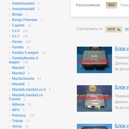
Axela/mazda3
N-box
4
656
Расположение
Все
Пере
Axela/mazda6
N-box Custom
1
27
Bongo
N-wgn
1
621
Bongo Friendee
N-wgn Custom
3
17
Capella
Odyssey
64
313
Сортировать по
цене
ку
Cx-5
Orthia
162
4
Cx-7
Partner
158
10
Demio
Prelude
589
3
Familia
Saber
10
3
Блок 
Familia S-wagon
Step Wagon
43
731
Примеча
Familia/familia S-
Stream
369
wagon
318
Данные 
Torneo
235
Mazda2
1
№ детал
Torneo/accord
70
Mazda3
6
Vezel
115
Mazda3/axela
54
Z
2
Mazda6
5
Блок 
Mazda6,mazda3,cx-5
5
Mazda6,mazda3,cx-
Примеча
5.axela
1
Данные 
Millenia
25
№ детал
MPV
3
Premacy
139
Tribute
67
Блок 
Verisa
46