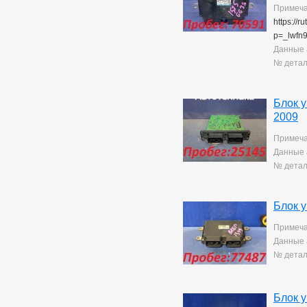
Corolla Rumion
1
Примеча
Corolla Runx
21
https://
Corolla Runx/allex
60
p=_lwfn
Corolla Spacio
156
Данные 
Corolla/corolla
№ детал
Runx/allex
1
Corona
8
Corona Premio
149
Блок 
Corsa
133
2009
Cresta
5
Duet
2
Примеча
Estima
2
Данные 
Harrier
37
№ детал
Hilux Surf
38
Ipsum
8
Ist
221
Блок 
Kluger V
36
Lite Ace
171
Примеча
Lite Ace Noah
22
Данные 
Lite Ace Noah/town Ace
№ детал
Noah
36
Lite Ace/town Ace
1
Marino
4
Mark 2
Блок 
263