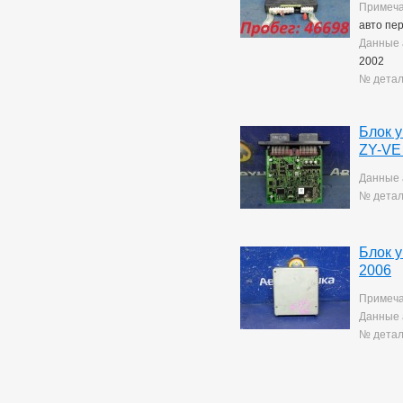
Yaris
10
Примеча
авто пе
Данные 
2002
№ детал
Блок 
ZY-VE
Данные 
№ детал
Блок 
2006
Примеча
Данные 
№ детал