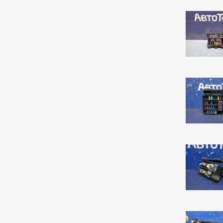
Mark 2/chaser/cresta
4
Mark X
141
Noah/voxy
16
Passo
6
Premio
258
Premio/allion
43
Prius
63
Probox
3
Ractis
14
Raum
5
Rav4
140
Rush
193
Sprinter
76
Sprinter Carib
22
Starlet
2
Tank
169
Tank/roomy
1
Town Ace Noah
43
Town Ace Noah/lite Ace
Noah
12
Verossa
80
Vista Ardeo
71
Vitz
265
Wish
169