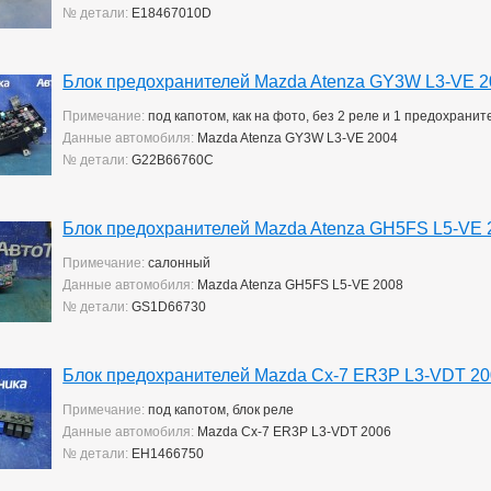
№ детали:
E18467010D
Блок предохранителей Mazda Atenza GY3W L3-VE 2
Примечание:
под капотом, как на фото, без 2 реле и 1 предохранит
Данные автомобиля:
Mazda Atenza GY3W L3-VE 2004
№ детали:
G22B66760C
Блок предохранителей Mazda Atenza GH5FS L5-VE 
Примечание:
салонный
Данные автомобиля:
Mazda Atenza GH5FS L5-VE 2008
№ детали:
GS1D66730
Блок предохранителей Mazda Cx-7 ER3P L3-VDT 2
Примечание:
под капотом, блок реле
Данные автомобиля:
Mazda Cx-7 ER3P L3-VDT 2006
№ детали:
EH1466750