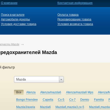
О компании
Контактная информация
Поиск в каталоге
Оплата товара
Автомобили-доноры
Резервирование товара
Условия доставки товара
Условия возврата товара
апчасти Mazda
предохранителей Mazda
й фильтр
Mazda
Все
Atenza
Atenza/mazda6
Atenza/mazda6 Mps
Atenza/
Bongo Friendee
Capella
Cx-5
Cx-7
Demio
Familia
Mazda3/axela
Mazda6
Mazda6,mazda3,cx-5
Mazda6,mazda3