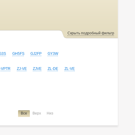
Скрыть подробный фильтр
G3S
GH5FS
GJ2FP
GY3W
-VPTR
ZJ-VE
ZJVE
ZL-DE
ZL-VE
Все
Верх
Низ