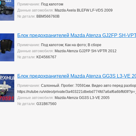
Примечание:
Под капотом
Данные автомобиля:
Mazda Axela BLEFW LF-VDS 2009
№ детали:
BBM566760B
Блок предохранителей Mazda Atenza GJ2FP SH-VP
Примечание:
Под капотом; Как на фото; В сборе
Данные автомобиля:
Mazda Atenza GJ2FP SH-VPTR 2012
№ детали:
KD4566767
Блок предохранителей Mazda Atenza GG3S L3-VE 2
Примечание:
Салонный. Пробег: 70591км. Видео авто перед разбо
https://rutube.ru/video/private/3a403221dbebd774fd7a6af6a6bffd0f/
Данные автомобиля:
Mazda Atenza GG3S L3-VE 2005
№ детали:
G31B67560