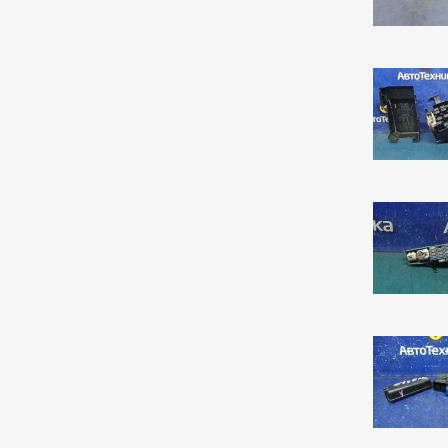
Corolla Rumion
1
Corolla Runx
21
Corolla Runx/allex
60
Corolla Spacio
156
Corolla/corolla
Runx/allex
1
Corona
8
Corona Premio
149
Corsa
133
Cresta
5
Duet
2
Estima
2
Harrier
34
Hilux Surf
34
Ipsum
7
Ist
221
Kluger V
36
Lite Ace
171
Lite Ace Noah
22
Lite Ace Noah/town Ace
Noah
36
Lite Ace/town Ace
1
Marino
4
Mark 2
263