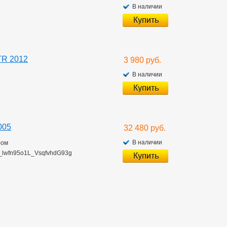
В наличии
TR 2012
3 980 руб.
В наличии
005
32 480 руб.
В наличии
ром
?p=_lwfn95o1L_VsqfvhdG93g