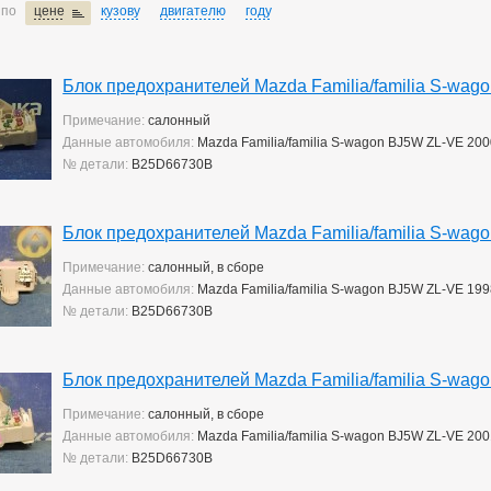
 по
цене
кузову
двигателю
году
Блок предохранителей Mazda Familia/familia S-wag
Примечание:
салонный
Данные автомобиля:
Mazda Familia/familia S-wagon BJ5W ZL-VE 20
№ детали:
B25D66730B
Блок предохранителей Mazda Familia/familia S-wag
Примечание:
салонный, в сборе
Данные автомобиля:
Mazda Familia/familia S-wagon BJ5W ZL-VE 19
№ детали:
B25D66730B
Блок предохранителей Mazda Familia/familia S-wag
Примечание:
салонный, в сборе
Данные автомобиля:
Mazda Familia/familia S-wagon BJ5W ZL-VE 20
№ детали:
B25D66730B