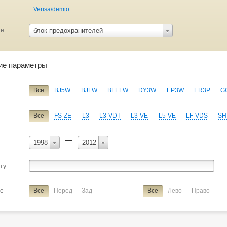
Verisa/demio
ие
блок предохранителей
ие параметры
Все
BJ5W
BJFW
BLEFW
DY3W
EP3W
ER3P
G
Все
FS-ZE
L3
L3-VDT
L3-VE
L5-VE
LF-VDS
SH
—
1998
2012
сту
ие
Все
Перед
Зад
Все
Лево
Право