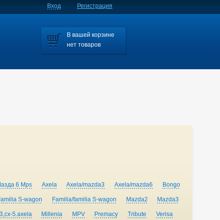
Вход
Регистрация
В вашей корзине
нет товаров
Мазда 6 Mps
Axela
Axela/mazda3
Axela/mazda6
Bongo
Familia S-wagon
Familia/familia S-wagon
Mazda2
Mazda3
,cx-5.axela
Millenia
MPV
Premacy
Tribute
Verisa