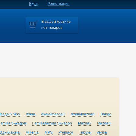
Вход
Регистрация
В вашей корзине
нет товаров
Мазда 6 Mps
Axela
Axela/mazda3
Axela/mazda6
Bongo
Familia S-wagon
Familia/familia S-wagon
Mazda2
Mazda3
,cx-5.axela
Millenia
MPV
Premacy
Tribute
Verisa