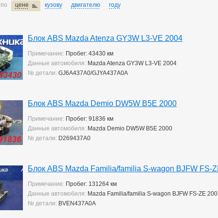
 по
цене
кузову
двигателю
году
Блок ABS Mazda Atenza GY3W L3-VE 2004
Примечание:
Пробег: 43430 км
Данные автомобиля:
Mazda Atenza GY3W L3-VE 2004
№ детали:
GJ6A437A0/GJYA437A0A
Блок ABS Mazda Demio DW5W B5E 2000
Примечание:
Пробег: 91836 км
Данные автомобиля:
Mazda Demio DW5W B5E 2000
№ детали:
D269437A0
Блок ABS Mazda Familia/familia S-wagon BJFW FS-
Примечание:
Пробег: 131264 км
Данные автомобиля:
Mazda Familia/familia S-wagon BJFW FS-ZE 20
№ детали:
BVEN437A0A