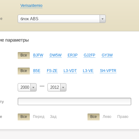
Verisa/demio
ие
блок ABS
ие параметры
Все
BJFW
DW5W
ER3P
GJ2FP
GY3W
Все
B5E
FS-ZE
L3-VDT
L3-VE
SH-VPTR
—
2000
2012
сту
ие
Все
Перед
Зад
Все
Лево
Право