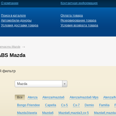
О компании
Контактная информация
Поиск в каталоге
Оплата товара
Автомобили-доноры
Резервирование товара
Условия доставки товара
Условия возврата товара
апчасти Mazda
ABS Mazda
й фильтр
Mazda
Все
Atenza
Atenza/mazda6
Atenza/mazda6 Mps
Atenza/
Bongo Friendee
Capella
Cx-5
Cx-7
Demio
Familia
Mazda3/axela
Mazda6
Mazda6,mazda3,cx-5
Mazda6,mazda3