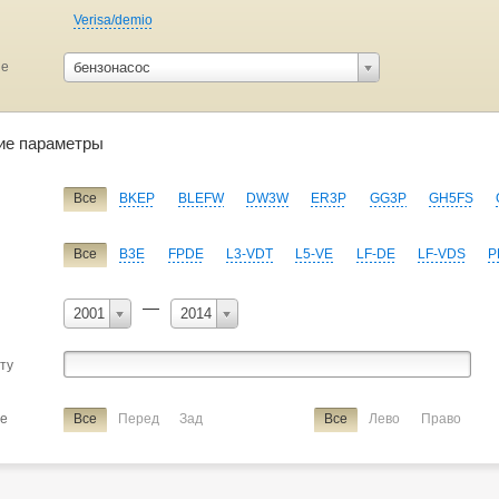
Verisa/demio
ие
бензонасос
ие параметры
Все
BKEP
BLEFW
DW3W
ER3P
GG3P
GH5FS
Все
B3E
FPDE
L3-VDT
L5-VE
LF-DE
LF-VDS
P
—
2001
2014
сту
ие
Все
Перед
Зад
Все
Лево
Право