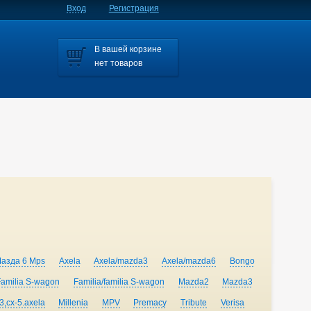
Вход
Регистрация
В вашей корзине
нет товаров
Мазда 6 Mps
Axela
Axela/mazda3
Axela/mazda6
Bongo
Familia S-wagon
Familia/familia S-wagon
Mazda2
Mazda3
,cx-5.axela
Millenia
MPV
Premacy
Tribute
Verisa