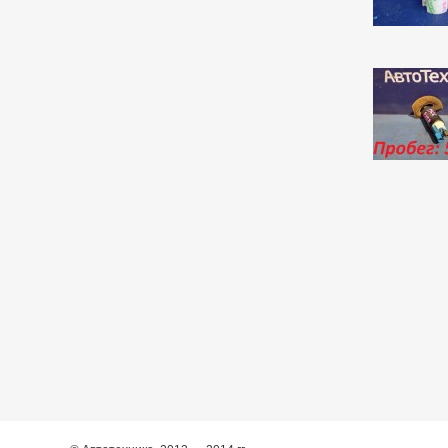
Corolla Rumion
1
Corolla Runx
21
Corolla Runx/allex
60
Corolla Spacio
156
Corolla/corolla
Runx/allex
1
Corona
8
Corona Premio
148
Corsa
132
Cresta
5
Duet
2
Estima
2
Harrier
34
Hilux Surf
34
Ipsum
7
Ist
221
Kluger V
36
Lite Ace
171
Lite Ace Noah
22
Lite Ace Noah/town Ace
Noah
36
Lite Ace/town Ace
1
Marino
4
Mark 2
260