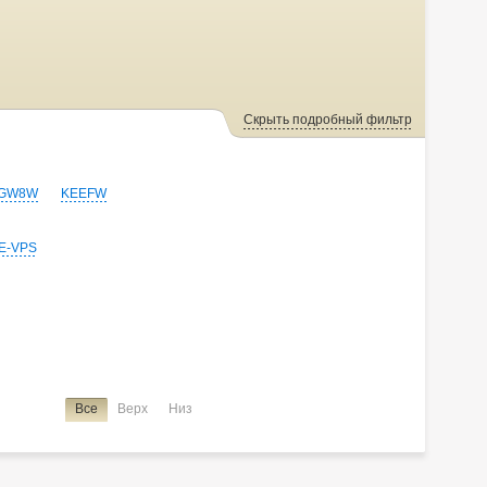
Скрыть подробный фильтр
GW8W
KEEFW
E-VPS
Все
Верх
Низ