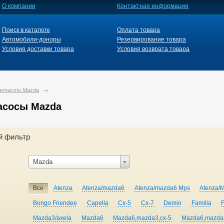
О компании
Контактная информация
Поиск в каталоге
Оплата товара
Автомобили-доноры
Резервирование товара
Условия доставки товара
Условия возврата товара
апчасти Mazda
асосы Mazda
й фильтр
Mazda
Все
Atenza
Atenza/mazda6
Atenza/mazda6 Mps
Atenza/
Bongo Friendee
Capella
Cx-5
Cx-7
Demio
Familia
Mazda3/axela
Mazda6
Mazda6,mazda3,cx-5
Mazda6,mazda3