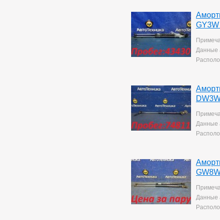
Аморт
GY3W 
Примеча
Данные 
Располо
Аморт
DW3W 
Примеча
Данные 
Располо
Аморт
GW8W
Примеча
Данные 
Располо