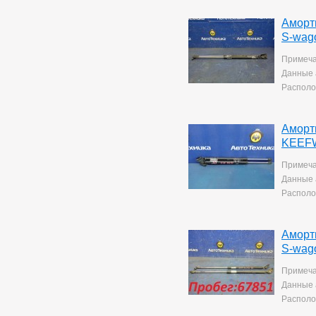
Аморт
S-wag
Примеча
Данные 
Располо
Аморт
KEEFW
Примеча
Данные 
Располо
Аморт
S-wag
Примеча
Данные 
Располо