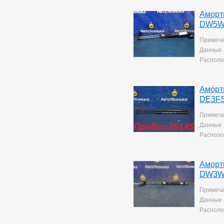
Yaris
10
Аморт
DW5W 
Примеча
Данные 
Располо
Аморт
DE3FS
Примеча
Данные 
Располо
Аморт
DW3W 
Примеча
Данные 
Располо