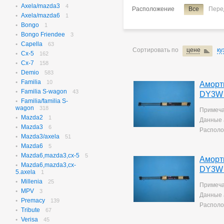
Axela/mazda3
N-box
4
656
Расположение
Все
Пере
Axela/mazda6
N-box Custom
1
27
Bongo
N-wgn
1
621
Bongo Friendee
N-wgn Custom
3
17
Capella
Odyssey
63
313
Сортировать по
цене
ку
Cx-5
Orthia
162
4
Cx-7
Partner
158
10
Demio
Prelude
583
3
Familia
Saber
10
3
Аморт
Familia S-wagon
Step Wagon
43
729
DY3W 
Familia/familia S-
Stream
364
wagon
318
Примеча
Torneo
234
Mazda2
1
Данные 
Torneo/accord
70
Mazda3
6
Vezel
Располо
115
Mazda3/axela
51
Z
2
Mazda6
5
Mazda6,mazda3,cx-5
5
Аморт
Mazda6,mazda3,cx-
DY3W 
5.axela
1
Millenia
25
Примеча
MPV
3
Данные 
Premacy
139
Располо
Tribute
67
Verisa
45