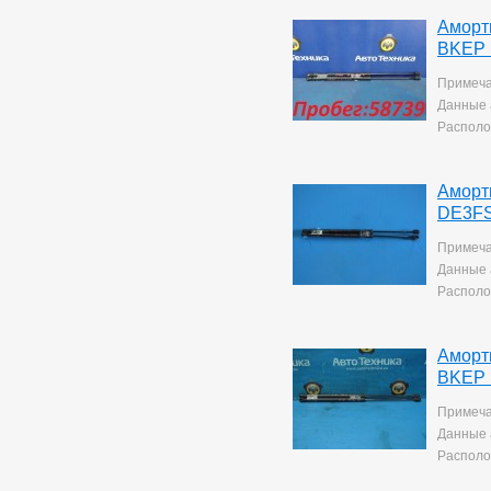
Corolla Rumion
1
Аморт
Corolla Runx
21
BKEP 
Corolla Runx/allex
60
Corolla Spacio
156
Примеча
Corolla/corolla
Runx/allex
Данные 
1
Corona
8
Располо
Corona Premio
148
Corsa
132
Cresta
5
Аморт
Duet
2
DE3FS
Estima
2
Примеча
Harrier
34
Данные 
Hilux Surf
34
Располо
Ipsum
7
Ist
221
Kluger V
36
Аморт
Lite Ace
171
Lite Ace Noah
BKEP 
22
Lite Ace Noah/town Ace
Noah
Примеча
36
Lite Ace/town Ace
1
Данные 
Marino
4
Располо
Mark 2
260