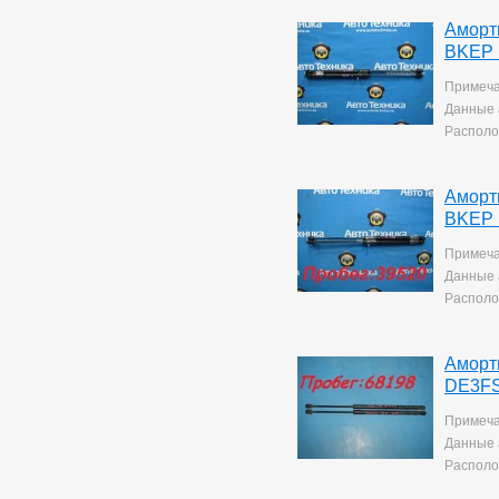
Mark 2/chaser/cresta
4
Mark X
141
Аморт
Noah/voxy
16
BKEP 
Passo
6
Примеча
Premio
257
Данные 
Premio/allion
43
Prius
Располо
63
Probox
3
Ractis
14
Raum
Аморт
5
Rav4
140
BKEP 
Rush
193
Примеча
Sprinter
76
Данные 
Sprinter Carib
22
Располо
Starlet
2
Tank
169
Tank/roomy
1
Аморт
Town Ace Noah
43
DE3FS
Town Ace Noah/lite Ace
Noah
12
Примеча
Verossa
80
Vista Ardeo
Данные 
71
Vitz
265
Располо
Wish
169