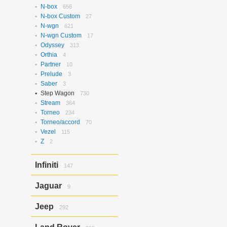
N-box
656
N-box Custom
27
N-wgn
621
N-wgn Custom
17
Odyssey
313
Orthia
4
Partner
10
Prelude
3
Saber
3
Step Wagon
730
Stream
364
Torneo
234
Torneo/accord
70
Vezel
115
Z
2
Infiniti
147
Ex37
143
Jaguar
9
Ex37/ex35
4
X-type
9
Jeep
292
Grand Cherokee
292