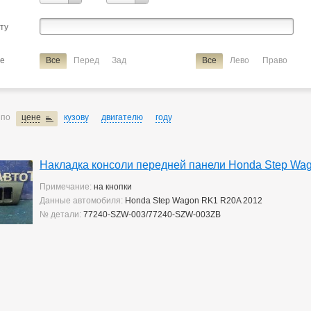
ие
накладка консоли передней панели
сту
ие
Все
Перед
Зад
Все
Лево
Право
 по
цене
кузову
двигателю
году
Накладка консоли передней панели Honda Step Wa
Примечание:
на кнопки
Данные автомобиля:
Honda Step Wagon RK1 R20A 2012
№ детали:
77240-SZW-003/77240-SZW-003ZB