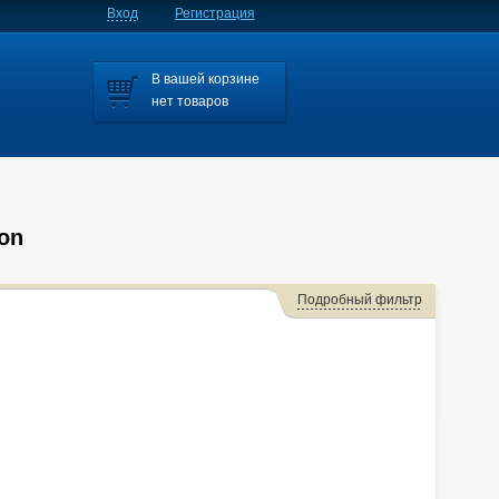
Вход
Регистрация
В вашей корзине
нет товаров
on
Подробный фильтр
vic Ferio
Civic Ferio/civic
CR-V
Domani
Elysion
Fit
Spike
N-box
N-box Custom
N-wgn
N-wgn Custom
Stream
Torneo
Torneo/accord
Vezel
Z