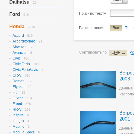
Daihatsu
23
C4
10
Step Wagon
Hijet/hijet Truck
23
Поиск по тексту
Ford
919
Наименование
ветровик
Escape
277
Honda
6370
Расположение
Все
Пере
Expedition
51
Explorer
504
Accord
619
Focus
3
Accord/torneo
91
Focus 1
46
Airwave
17
Focus 2
18
Сортировать по
цене
ку
Avancier
8
Focus St
17
Civic
606
Civic Ferio
109
Civic Ferio/civic
1
Ветро
CR-V
518
2003
Domani
32
Elysion
12
Данные 
Fit
425
Располо
Fit Aria
184
Freed
375
HR-V
185
Ветро
Inspire
6
2001
Integra
4
Mobilio
1
Данные 
Mobilio Spike
6