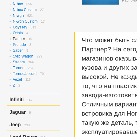
Располо
N-box
656
N-box Custom
27
N-wgn
621
N-wgn Custom
17
Odyssey
313
Orthia
4
Что может быть сл
Partner
10
Prelude
3
Партнер? На сего
Saber
3
Step Wagon
729
магазинов оказыв
Stream
364
кузова и других з
Torneo
234
Torneo/accord
70
высокой. Не кажд
Vezel
115
то, что на пласти
Z
2
завода-изготовит
Infiniti
147
Отличным вариант
Ex37
143
Jaguar
ветровика для Hon
9
Ex37/ex35
4
такую же деталь, 
X-type
9
Jeep
290
эксплуатировавше
Grand Cherokee
290