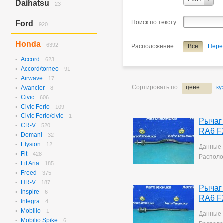
Daihatsu
23
C4
10
Step Wagon
Hijet/hijet Truck
23
Поиск по тексту
Ford
920
Наименование
рычаг про
Escape
277
Honda
6392
Расположение
Все
Пере
Expedition
51
Explorer
504
Accord
623
Focus
3
Accord/torneo
91
Focus 1
46
Airwave
17
Focus 2
19
Сортировать по
цене
ку
Avancier
8
Focus St
17
Civic
606
Civic Ferio
109
Civic Ferio/civic
1
Рычаг
CR-V
520
RA6 F
Domani
32
Elysion
12
Данные 
Fit
428
Располо
Fit Aria
185
Freed
375
HR-V
187
Рычаг
Inspire
6
RA6 F
Integra
4
Mobilio
1
Данные 
Mobilio Spike
6