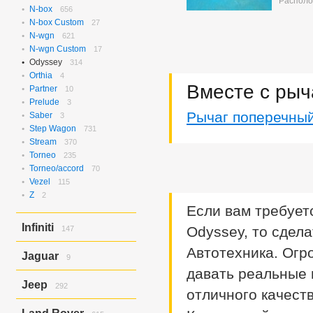
Располо
N-box
656
N-box Custom
27
N-wgn
621
N-wgn Custom
17
Odyssey
314
Orthia
4
Вместе с рыч
Partner
10
Prelude
3
Рычаг поперечны
Saber
3
Step Wagon
731
Stream
370
Torneo
235
Torneo/accord
70
Vezel
115
Z
2
Если вам требует
Infiniti
Odyssey, то сдел
147
Ex37
143
Автотехника. Огр
Jaguar
9
Ex37/ex35
4
давать реальные 
X-type
9
Jeep
292
отличного качеств
Grand Cherokee
292