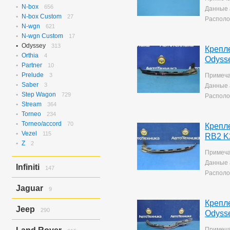
N-box
656
Данные 
N-box Custom
27
Располо
N-wgn
621
N-wgn Custom
17
Odyssey
313
Крепл
Orthia
4
Odyss
Partner
10
Prelude
3
Примеча
Saber
3
Данные 
Step Wagon
729
Располо
Stream
364
Torneo
234
Torneo/accord
70
Крепл
Vezel
115
RB2 K
Z
2
Примеча
Данные 
Infiniti
147
Располо
Ex37
143
Jaguar
9
Ex37/ex35
4
Крепл
X-type
9
Jeep
290
Odyss
Grand Cherokee
290
Примеча