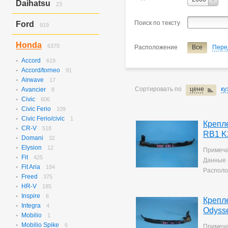
Daihatsu
23
C4
10
Step Wagon
Hijet/hijet Truck
23
Поиск по тексту
Ford
919
Наименование
крепление 
Escape
277
Honda
6370
Расположение
Все
Пере
Expedition
51
Explorer
504
Accord
619
Focus
3
Accord/torneo
91
Focus 1
46
Airwave
17
Focus 2
18
Сортировать по
цене
ку
Avancier
8
Focus St
17
Civic
606
Civic Ferio
109
Civic Ferio/civic
1
Крепл
CR-V
518
RB1 K
Domani
32
Elysion
12
Примеча
Fit
425
Данные 
Fit Aria
184
Располо
Freed
375
HR-V
185
Inspire
6
Крепл
Integra
4
Odyss
Mobilio
1
Mobilio Spike
6
Примеча