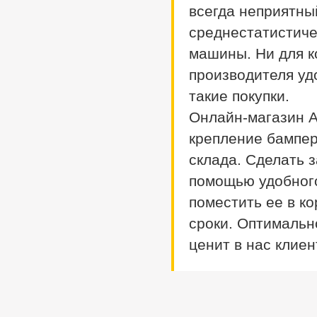
Vanette
21
всегда неприятны
Chaser/mark Ii
2
Wingroad
78
Corolla
58
среднестатистиче
X-trail
1310
Corolla Fielder
405
машины. Ни для ко
Corolla Rumion
1
Corolla Runx
21
производителя уд
Corolla Runx/allex
60
Corolla Spacio
156
такие покупки.
Corolla/corolla
Онлайн-магазин А
Runx/allex
1
Corona
8
крепление бампер
Corona Premio
148
Corsa
132
склада. Сделать з
Cresta
5
помощью удобного
Duet
2
Estima
2
поместить ее в к
Harrier
34
сроки. Оптимально
Hilux Surf
34
Ipsum
7
ценит в нас клиен
Ist
221
Kluger V
36
Lite Ace
171
Lite Ace Noah
22
Lite Ace Noah/town Ace
Noah
36