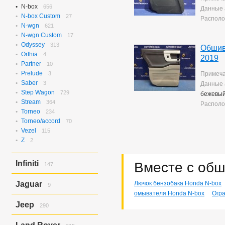
N-box
656
Данные 
N-box Custom
27
Располо
N-wgn
621
N-wgn Custom
17
Odyssey
313
Обшив
Orthia
4
2019
Partner
10
Prelude
3
Примеча
Saber
3
Данные 
Step Wagon
729
бежевы
Stream
364
Располо
Torneo
234
Torneo/accord
70
Vezel
115
Z
2
Infiniti
Вместе с обш
147
Ex37
143
Jaguar
Лючок бензобака Honda N-box
9
Ex37/ex35
4
омывателя Honda N-box
Огра
X-type
9
Jeep
290
Grand Cherokee
290