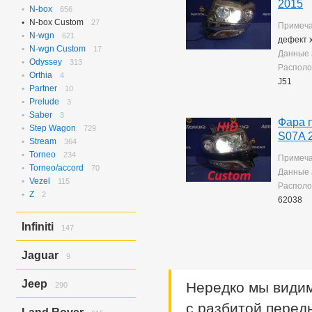
2015
N-box
656
N-box Custom
27
Примеча
N-wgn
621
дефект 
N-wgn Custom
17
Данные 
Odyssey
313
Располо
Orthia
4
J51
Partner
10
Prelude
3
Saber
3
Фара 
Step Wagon
729
S07A 
Stream
364
Torneo
234
Примеча
Torneo/accord
70
Данные 
Vezel
115
Располо
Z
2
62038
Infiniti
147
Ex37
143
Jaguar
9
Ex37/ex35
4
X-type
9
Jeep
Нередко мы видим
290
Grand Cherokee
с разбитой перед
290