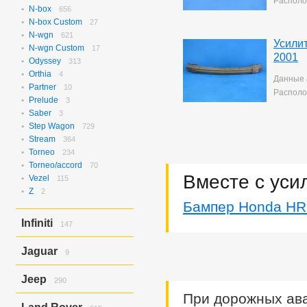
Располо
N-box
656
N-box Custom
27
N-wgn
621
Усили
N-wgn Custom
17
2001
Odyssey
313
Orthia
4
Данные 
Partner
10
Располо
Prelude
3
Saber
3
Step Wagon
729
Stream
364
Torneo
234
Torneo/accord
70
Вместе с уси
Vezel
115
Z
2
Бампер Honda HR
Infiniti
147
Ex37
143
Jaguar
9
Ex37/ex35
4
X-type
9
Jeep
290
При дорожных ава
Grand Cherokee
290