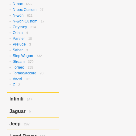
N-box
656
N-box Custom
27
N-wgn
621
N-wgn Custom
17
Odyssey
314
Orthia
4
Partner
10
Prelude
3
Saber
3
Step Wagon
732
Stream
370
Torneo
235
Torneo/accord
70
Vezel
115
Z
2
Infiniti
147
Ex37
143
Jaguar
9
Ex37/ex35
4
X-type
9
Jeep
292
Grand Cherokee
292