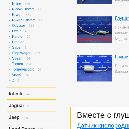
Располо
N-box
656
N-box Custom
27
N-wgn
621
Глуши
N-wgn Custom
17
Odyssey
313
Примеча
Orthia
4
Данные 
Partner
10
№ детал
Prelude
3
Saber
3
Step Wagon
729
Глуши
Stream
364
Torneo
234
Примеча
Torneo/accord
70
Данные 
Vezel
115
Z
2
Infiniti
147
Ex37
143
Jaguar
9
Ex37/ex35
4
Вместе с глу
X-type
9
Jeep
290
Датчик кислородн
Grand Cherokee
290