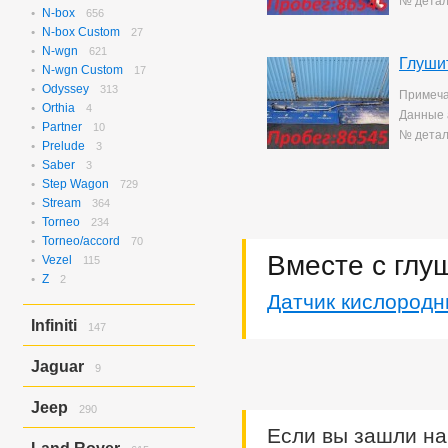
№ детал
N-box
656
N-box Custom
27
N-wgn
621
Глуши
N-wgn Custom
17
Odyssey
313
Примеча
Orthia
4
Данные 
Partner
10
№ детал
Prelude
3
Saber
3
Step Wagon
729
Stream
364
Torneo
234
Torneo/accord
70
Вместе с глу
Vezel
115
Z
2
Датчик кислородн
Infiniti
147
Ex37
143
Jaguar
9
Ex37/ex35
4
X-type
9
Jeep
290
Если вы зашли на
Grand Cherokee
290