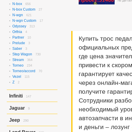
№ детал
N-box
656
N-box Custom
27
N-wgn
621
N-wgn Custom
17
Odyssey
313
Orthia
4
Купить трос педа
Partner
10
Prelude
3
официальных пред
Saber
3
Step Wagon
730
где цена значите
Stream
364
привести к скором
Torneo
234
Torneo/accord
70
гарантирует каче
Vezel
115
через онлайн-маг
Z
2
получите гаранти
Infiniti
147
Сотрудники разбо
Ex37
143
Jaguar
необходимый уров
9
Ex37/ex35
4
автозапчасти в и
X-type
9
Jeep
290
и деньги – лозунг
Grand Cherokee
290