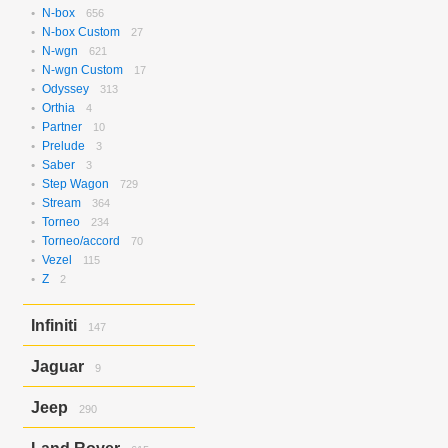
N-box
656
N-box Custom
27
N-wgn
621
N-wgn Custom
17
Odyssey
313
Orthia
4
Partner
10
Prelude
3
Saber
3
Step Wagon
729
Stream
364
Torneo
234
Torneo/accord
70
Vezel
115
Z
2
Infiniti
147
Ex37
143
Jaguar
9
Ex37/ex35
4
X-type
9
Jeep
290
Grand Cherokee
290