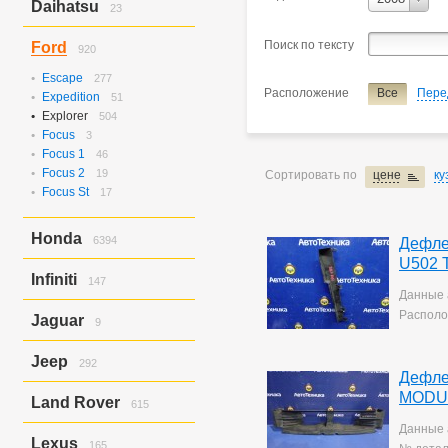
Daihatsu
23
C4
10
Hijet/hijet Truck
23
Поиск по тексту
Ford
920
Escape
277
Расположение
Все
Пере
Expedition
51
Explorer
504
Focus
3
Focus 1
46
Focus 2
19
Сортировать по
цене
ку
Focus St
17
Honda
6394
Дефле
U502 
Accord
624
Infiniti
147
Accord/torneo
91
Данные 
Airwave
17
Ex37
143
Располо
Jaguar
9
Avancier
8
Ex37/ex35
4
Civic
605
X-type
9
Jeep
Civic Ferio
292
109
Дефле
Civic Ferio/civic
1
Grand Cherokee
292
MODU
Land Rover
CR-V
520
615
Domani
32
Данные 
Discovery
338
Elysion
12
Lexus
165