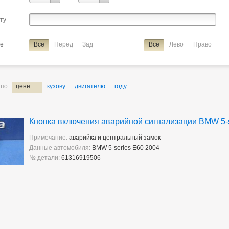
сту
ие
Все
Перед
Зад
Все
Лево
Право
 по
цене
кузову
двигателю
году
Кнопка включения аварийной сигнализации BMW 5-s
Примечание:
аварийка и центральный замок
Данные автомобиля:
BMW 5-series E60 2004
№ детали:
61316919506