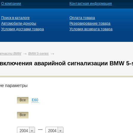
О компании
Контактная информация
Поиск в каталоге
Оплата товара
Автомобили-доноры
Резервирование товара
Условия доставки товара
Условия возврата товара
апчасти BMW
BMW 5-series
 включения аварийной сигнализации BMW 5-s
й фильтр
ие параметры
BMW
Все
E60
Все
3-series
5-series
X3
X5
Z3
Все
ие
кнопка включения аварийной сигнализации
—
2004
2004