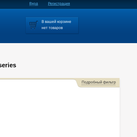
Вход
Регистрация
В вашей корзине
нет товаров
eries
Подробный фильтр