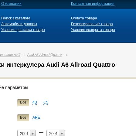
О компании
Контактная информация
Поиск в каталоге
Оплата товара
Автомобили-доноры
Резервирование товара
Условия доставки товара
Условия возврата товара
апчасти Audi
Audi A6 Allroad Quattro
и интеркулера Audi A6 Allroad Quattro
й фильтр
ие параметры
Audi
Все
4B
C5
Все
A3
A4
A6
A6 Allroad Quattro
Все
ARE
ие
патрубок интеркулера
—
2001
2001