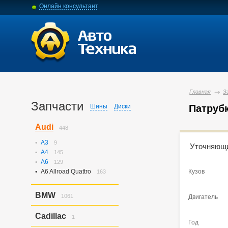
Онлайн консультант
Главная
З
Запчасти
Шины
Диски
Патрубк
Audi
448
Подробны
A3
9
Уточняющ
A4
145
A6
129
Марка
A6 Allroad Quattro
Кузов
163
Модель
BMW
1061
Двигатель
3-series
426
Наименован
Cadillac
1
5-series
130
Год