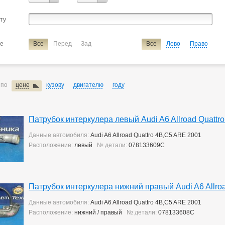
сту
ие
Все
Перед
Зад
Все
Лево
Право
 по
цене
кузову
двигателю
году
Патрубок интеркулера левый Audi A6 Allroad Quattr
Данные автомобиля:
Audi A6 Allroad Quattro 4B,C5 ARE 2001
Расположение:
левый
№ детали:
078133609C
Патрубок интеркулера нижний правый Audi A6 Allro
Данные автомобиля:
Audi A6 Allroad Quattro 4B,C5 ARE 2001
Расположение:
нижний / правый
№ детали:
078133608C