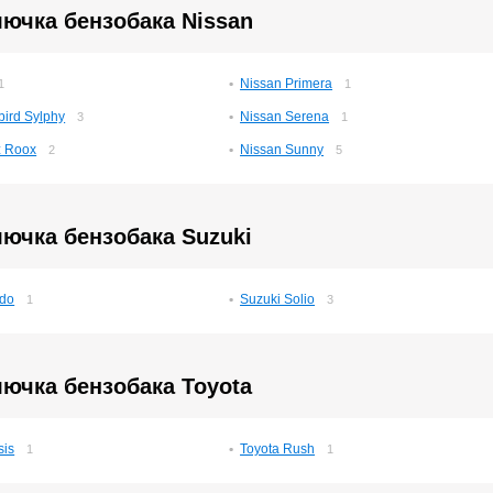
ючка бензобака Nissan
Nissan Primera
1
1
bird Sylphy
Nissan Serena
3
1
z Roox
Nissan Sunny
2
5
ючка бензобака Suzuki
udo
Suzuki Solio
1
3
ючка бензобака Toyota
sis
Toyota Rush
1
1