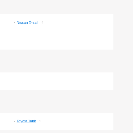
Nissan X-trail
4
Toyota Tank
1