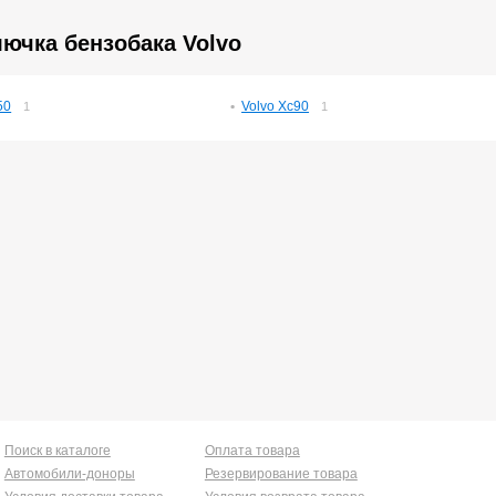
ючка бензобака Volvo
50
Volvo Xc90
1
1
Поиск в каталоге
Оплата товара
Автомобили-доноры
Резервирование товара