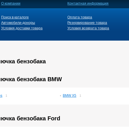
О компании
Контактная информация
Поиск в каталоге
Оплата товара
Автомобили-доноры
Резервирование товара
Условия доставки товара
Условия возврата товара
лючка бензобака
лючка бензобака BMW
es
BMW X5
1
1
лючка бензобака Ford