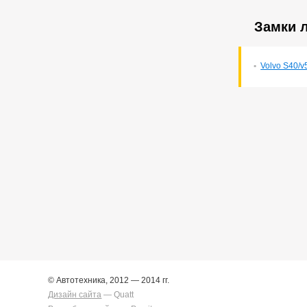
Corona Premio
148
Corsa
132
Замки л
Cresta
5
Duet
2
Estima
2
Volvo S40/v
Harrier
34
Hilux Surf
34
Ipsum
7
Ist
221
Kluger V
36
Lite Ace
171
Lite Ace Noah
22
Lite Ace Noah/town Ace
Noah
36
Lite Ace/town Ace
1
Marino
4
Mark 2
260
Mark 2/chaser/cresta
4
Mark X
141
Noah/voxy
16
Passo
6
Premio
257
© Автотехника, 2012 — 2014 гг.
Premio/allion
43
Дизайн сайта
— Quatt
Prius
63