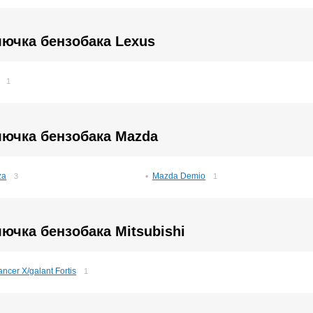
лючка бензобака Lexus
1
лючка бензобака Mazda
za
Mazda Demio
3
1
ючка бензобака Mitsubishi
ancer X/galant Fortis
1