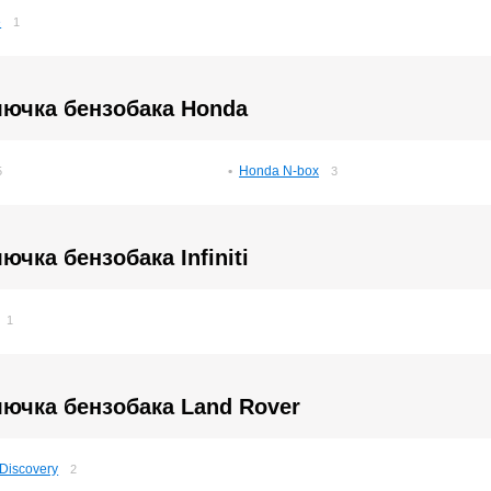
e
1
лючка бензобака Honda
Honda N-box
5
3
ючка бензобака Infiniti
1
ючка бензобака Land Rover
Discovery
2