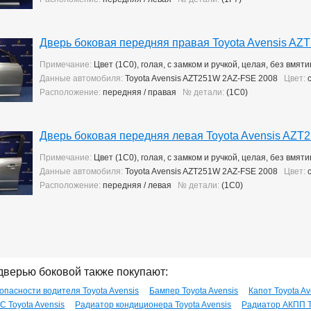
Дверь боковая передняя правая Toyota Avensis A
Примечание:
Цвет (1C0), голая, с замком и ручкой, целая, без вмят
Данные автомобиля:
Toyota Avensis AZT251W 2AZ-FSE 2008
Цвет:
с
Расположение:
передняя / правая
№ детали:
(1C0)
Дверь боковая передняя левая Toyota Avensis AZ
Примечание:
Цвет (1C0), голая, с замком и ручкой, целая, без вмят
Данные автомобиля:
Toyota Avensis AZT251W 2AZ-FSE 2008
Цвет:
с
Расположение:
передняя / левая
№ детали:
(1C0)
дверью боковой также покупают:
опасности водителя Toyota Avensis
Бампер Toyota Avensis
Капот Toyota Av
 Toyota Avensis
Радиатор кондиционера Toyota Avensis
Радиатор АКПП T