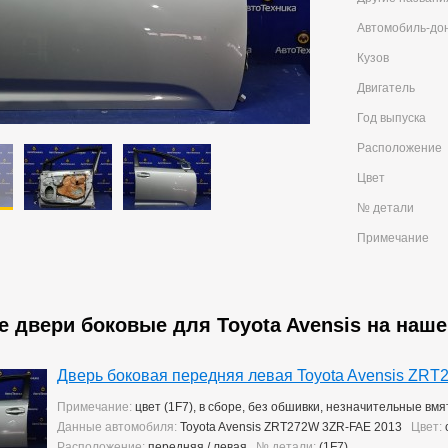
Автомобиль-до
Кузов
Двигатель
Год выпуска
Расположение
Цвет
№ детали
Примечание
 двери боковые для Toyota Avensis на наш
Дверь боковая передняя левая Toyota Avensis ZR
Примечание:
цвет (1F7), в сборе, без обшивки, незначительные в
Данные автомобиля:
Toyota Avensis ZRT272W 3ZR-FAE 2013
Цвет:
Расположение:
передняя / левая
№ детали:
(1F7)