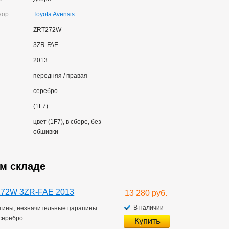
нор
Toyota Avensis
ZRT272W
3ZR-FAE
2013
передняя / правая
серебро
(1F7)
цвет (1F7), в сборе, без
обшивки
ем складе
T272W 3ZR-FAE 2013
13 280 руб.
В наличии
мятины, незначительные царапины
серебро