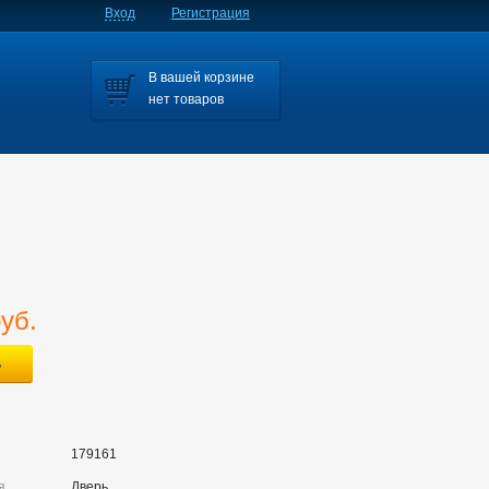
Вход
Регистрация
В вашей корзине
нет товаров
руб.
179161
я
Дверь