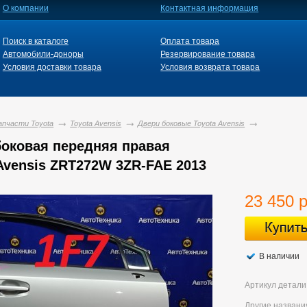
О компании
Контактная информация
Поиск в каталоге
Оплата товара
Автомобили-доноры
Резервирование товара
Условия доставки товара
Условия возврата товара
апчасти Toyota
Toyota Avensis
Двери боковые Toyota Avensis
боковая передняя правая
Avensis ZRT272W 3ZR-FAE 2013
23 450 
В наличии
Артикул детали
Другие названи