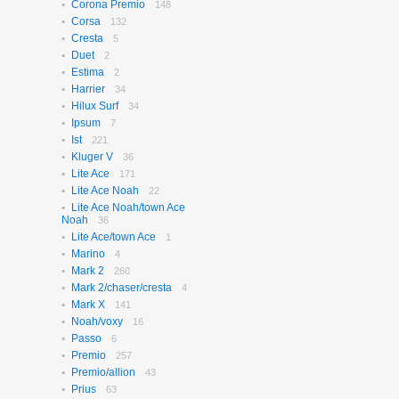
Corona Premio
148
Corsa
132
Cresta
5
Duet
2
Estima
2
Harrier
34
Hilux Surf
34
Ipsum
7
Ist
221
Kluger V
36
Lite Ace
171
Lite Ace Noah
22
Lite Ace Noah/town Ace
Noah
36
Lite Ace/town Ace
1
Marino
4
Mark 2
260
Mark 2/chaser/cresta
4
Mark X
141
Noah/voxy
16
Passo
6
Premio
257
Premio/allion
43
Prius
63