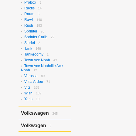
Probox
3
Ractis
14
Raum
5
Rav4
140
Rush
193
Sprinter
76
Sprinter Carib
22
Starlet
2
Tank
169
Tank/roomy
1
Town Ace Noah
43
Town Ace Noah/lite Ace
Noah
12
Verossa
80
Vista Ardeo
71
Vitz
265
Wish
169
Yaris
10
Volkswagen
345
Bora
2
Volkwagen
2
Golf
17
Golf Variant
1
Passat
2