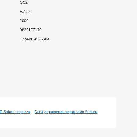
GG2
EJ152
2006
98221FE170
Пробег: 49256км.
П Subaru Impreza
Блок управления зеркалами Subaru