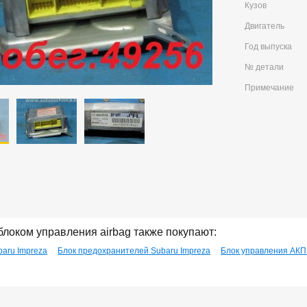
Кузов
Двигатель
Год выпуска
№ детали
Примечание
блоком управления airbag также покупают:
baru Impreza
Блок предохранителей Subaru Impreza
Блок управления АКП