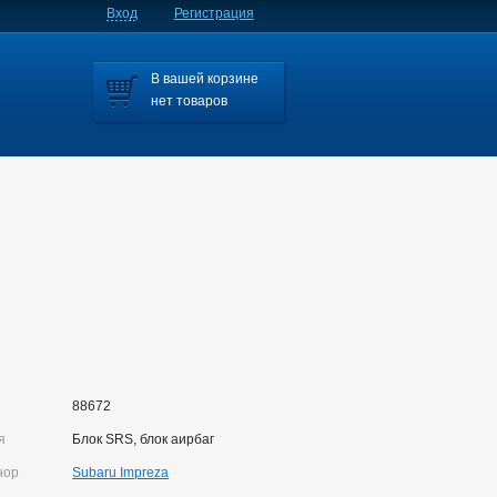
Вход
Регистрация
В вашей корзине
нет товаров
.
88672
я
Блок SRS, блок аирбаг
нор
Subaru Impreza