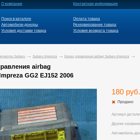
О компании
Контактная информация
Поиск в каталоге
Оплата товара
Автомобили-доноры
Резервирование товара
Условия доставки товара
Условия возврата товара
апчасти Subaru
Subaru Impreza
Блоки управления airbag Subaru Impreza
равления airbag
Impreza GG2 EJ152 2006
180 руб
Продано
Артикул детали
Другие названи
Автомобиль-до