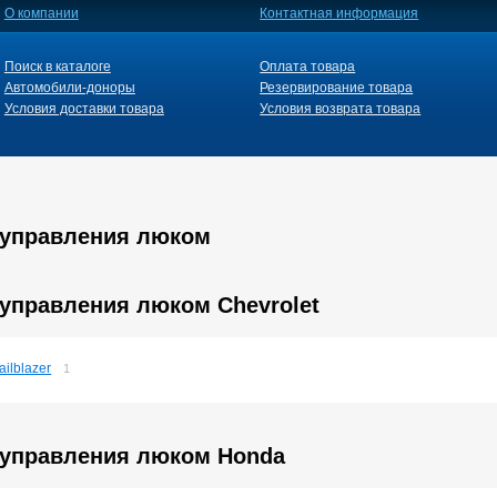
О компании
Контактная информация
Поиск в каталоге
Оплата товара
Автомобили-доноры
Резервирование товара
Условия доставки товара
Условия возврата товара
 управления люком
 управления люком Chevrolet
ailblazer
1
 управления люком Honda