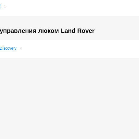
V
1
 управления люком Land Rover
Discovery
4