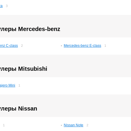
za
3
улеры Mercedes-benz
nz C-class
Mercedes-benz E-class
2
1
леры Mitsubishi
ajero Mini
1
улеры Nissan
Nissan Note
1
2