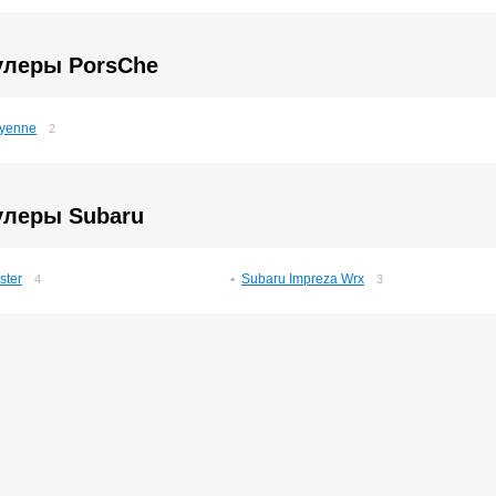
улеры PorsСhe
yenne
2
улеры Subaru
ster
Subaru Impreza Wrx
4
3