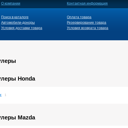
О компании
Контактная информация
Поиск в каталоге
Оплата товара
Автомобили-доноры
Резервирование товара
Условия доставки товара
Условия возврата товара
улеры
улеры Honda
x
1
улеры Mazda