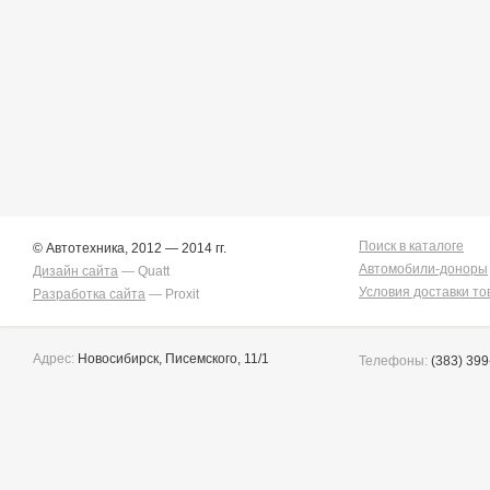
Corona Premio
149
Corsa
133
Cresta
5
Duet
2
Estima
2
Harrier
34
Hilux Surf
34
Ipsum
7
Ist
221
Kluger V
36
Lite Ace
171
Lite Ace Noah
22
Поиск в каталоге
© Автотехника, 2012 — 2014 гг.
Lite Ace Noah/town Ace
Автомобили-доноры
Noah
Дизайн сайта
36
— Quatt
Lite Ace/town Ace
1
Условия доставки то
Разработка сайта
— Proxit
Marino
4
Mark 2
263
Mark 2/chaser/cresta
4
Адрес:
Новосибирск, Писемского, 11/1
Телефоны:
(383) 399
Mark X
141
Noah/voxy
16
Passo
6
Premio
258
Premio/allion
43
Prius
63