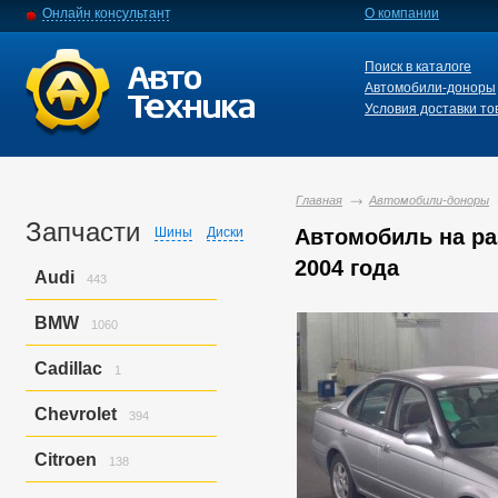
Онлайн консультант
О компании
Поиск в каталоге
Автомобили-доноры
Условия доставки то
Главная
Автомобили-доноры
Запчасти
Шины
Диски
Автомобиль на ра
2004 года
Audi
443
A3
9
BMW
1060
A4
145
A6
127
3-series
426
Cadillac
1
A6 Allroad Quattro
160
5-series
130
X3
283
Cts
1
Chevrolet
394
X5
220
Z3
1
Trailblazer
394
Citroen
138
C3
128