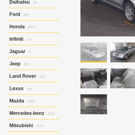
Daihatsu
23
C4
10
Hijet/hijet Truck
23
Ford
919
Escape
277
Honda
6372
Expedition
51
Explorer
504
Accord
619
Infiniti
147
Focus
3
Accord/torneo
91
Focus 1
46
Airwave
17
Ex37
143
Jaguar
Focus 2
9
18
Avancier
8
Ex37/ex35
4
Focus St
17
Civic
606
X-type
9
Jeep
Civic Ferio
292
109
Civic Ferio/civic
1
Grand Cherokee
292
Land Rover
CR-V
518
615
Domani
32
Discovery
338
Elysion
12
Lexus
165
Discovery Iii
2
Fit
426
Freelander
1
Is250
165
Fit Aria
184
Mazda
2948
Freelander 2
115
Freed
375
Range Rover
157
Atenza
HR-V
680
185
Mercedes-benz
1215
Atenza/mazda6
Inspire
15
6
Atenza/mazda6 Mps
Integra
13
4
A-class
75
Mitsubishi
4276
Atenza/Мазда 6 Mps
Mobilio
1
1
C-class
385
Axela
Mobilio Spike
537
6
Cls-class
127
Airtrek
338