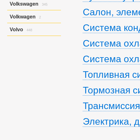
Allex
36
Rvr/asx/outlander
1
Verisa/demio
Primera
Grand Escudo
Volkswagen
484
8
268
Impreza/xv
32
345
Allex/corolla Runx
58
Pulsar
Jimny
Салон, элем
17
1
Legacy
641
Allion
129
Bora
2
Qashqai/dualis
Solio
386
1
Legacy B4
199
Volkwagen
2
Allion/premio
30
Golf
17
Safari/patrol
Swift
40
1
Legacy B4/legacy
3
Altezza
107
Система кон
Golf Variant
1
Passat
2
Serena
Wagon R
220
39
Legacy Lancaster
117
Volvo
Aristo
448
1
Golf Variant V
6
Skyline
108
Legacy Lancaster/legacy
3
Auris
23
Golf/jetta
58
Skyline Crossover
S40
5
Legacy/legacy B4
12
29
Система ох
Avensis
530
Jetta
7
Sunny
S40/v50
622
Legacy/outback
26
90
Caldina
197
Jetta/golf
2
Teana
V50
17
Levorg
58
178
Camry
170
Passat
2
Система охл
Terrano
V50/s40
74
Outback
7
60
Camry Gracia
2
Touareg
150
Terrano/pathfinder
Xc90
4
Xv
345
150
Carina
18
Touran/golf
1
Tiida
140
Xv/impreza
65
Топливная с
Celica
40
Tiida Latio
24
Chaser
39
Vanette
21
Chaser/mark Ii
2
Wingroad
78
Тормозная с
Corolla
58
X-trail
1310
Corolla Fielder
406
Corolla Rumion
1
Трансмиссия
Corolla Runx
21
Corolla Runx/allex
60
Электрика, д
Corolla Spacio
156
Corolla/corolla
Runx/allex
1
Corona
8